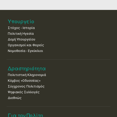
Biennale
Μουσείων
18
19
20
21
22
23
24
Βενετίας
•
•
•
•
•
•
•
25
26
27
28
29
30
31
Υπουργείο
•
•
•
•
•
•
•
Στόχος - Ιστορία
Πολιτική Ηγεσία
Δομή Υπουργείου
Οργανισμοί και Φορείς
Νομοθεσία - Εγκύκλιοι
Δραστηριότητα
Πολιτιστική Κληρονομιά
Κόμβος «Οδυσσέας»
Σύγχρονος Πολιτισμός
Ψηφιακές Συλλογές
Διεθνώς
Για τον Πολίτη