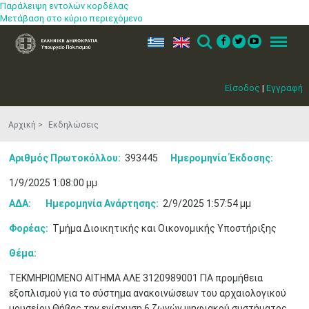
Παράλειψη εντολών κορδέλας
Μετάβαση στο κύριο περιεχόμενο
ελ
en
Search
Menu
Είσοδος
|
Εγγραφή
Αρχική
Εκδηλώσεις
Αριθμός Πρωτοκόλλου:
393445
Ημερομηνία Έκδοσης:
1/9/2025 1:08:00 μμ
ΑΔΑ:
Ημερομηνία Ανάρτησης:
2/9/2025 1:57:54 μμ
Φορέας:
Τμήμα Διοικητικής και Οικονομικής Υποστήριξης
Θέμα:
ΤΕΚΜΗΡΙΩΜΕΝΟ ΑΙΤΗΜΑ ΑΛΕ 3120989001 ΓΙΑ προμήθεια
Μαϊ
1
2
•
•
εξοπλισμού για το σύστημα ανακοινώσεων του αρχαιολογικού
μουσείου Θήβας την ενίσχυση 6 ζωνών ψηφιακού συστήματος