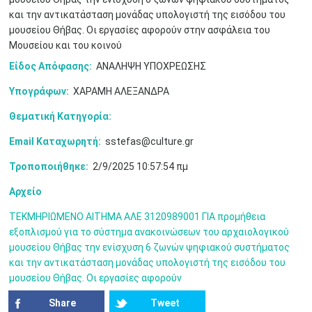
3
4
5
6
7
8
9
και την αντικατάσταση μονάδας υπολογιστή της εισόδου του
•
•
•
•
•
•
•
μουσείου Θήβας. Οι εργασίες αφορούν στην ασφάλεια του
Μουσείου και του κοινού
10
11
12
13
14
15
16
•
•
•
•
•
•
•
Είδος Απόφασης:
ΑΝΑΛΗΨΗ ΥΠΟΧΡΕΩΣΗΣ
17
18
19
20
21
22
23
Υπογράφων:
ΧΑΡΑΜΗ ΑΛΕΞΑΝΔΡΑ
•
•
•
•
•
•
•
•
•
•
•
•
•
Θεματική Κατηγορία:
24
25
26
27
28
29
30
•
•
•
•
•
•
•
Email Καταχωρητή:
sstefas@culture.gr
Τροποποιήθηκε:
2/9/2025 10:57:54 πμ
31
Ιουν
1
2
3
4
5
6
•
•
•
•
•
•
•
Αρχείο
7
8
9
10
11
12
13
•
•
•
•
•
•
•
ΤΕΚΜΗΡΙΩΜΕΝΟ ΑΙΤΗΜΑ ΑΛΕ 3120989001 ΓΙΑ προμήθεια
εξοπλισμού για το σύστημα ανακοινώσεων του αρχαιολογικού
14
15
16
17
18
19
20
μουσείου Θήβας την ενίσχυση 6 ζωνών ψηφιακού συστήματος
•
•
•
•
•
•
•
και την αντικατάσταση μονάδας υπολογιστή της εισόδου του
μουσείου Θήβας. Οι εργασίες αφορούν
21
22
23
24
25
26
27
•
•
•
•
•
•
•
Share
Tweet