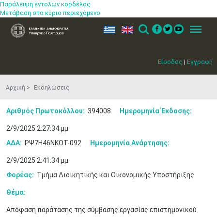
Παράλειψη εντολών κορδέλας
Μετάβαση στο κύριο περιεχόμενο
ελ
en
Search
Menu
Είσοδος
|
Εγγραφή
Αρχική
Εκδηλώσεις
Αριθμός Πρωτοκόλλου:
394008
Ημερομηνία Έκδοσης:
2/9/2025 2:27:34 μμ
ΑΔΑ:
ΡΨ7Η46ΝΚΟΤ-092
Ημερομηνία Ανάρτησης:
2/9/2025 2:41:34 μμ
Φορέας:
Τμήμα Διοικητικής και Οικονομικής Υποστήριξης
Θέμα:
Απόφαση παράτασης της σύμβασης εργασίας επιστημονικού