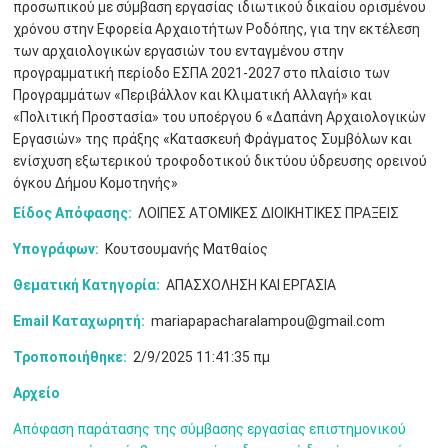
προσωπικού με σύμβαση εργασίας ιδιωτικού δικαίου ορισμένου
χρόνου στην Εφορεία Αρχαιοτήτων Ροδόπης, για την εκτέλεση
των αρχαιολογικών εργασιών του ενταγμένου στην
προγραμματική περίοδο ΕΣΠΑ 2021-2027 στο πλαίσιο των
Μαϊ
1
2
•
•
Προγραμμάτων «Περιβάλλον και Κλιματική Αλλαγή» και
«Πολιτική Προστασία» του υποέργου 6 «Δαπάνη Αρχαιολογικών
3
4
5
6
7
8
9
Εργασιών» της πράξης «Κατασκευή Φράγματος Συμβόλων και
•
•
•
•
•
•
•
ενίσχυση εξωτερικού τροφοδοτικού δικτύου ύδρευσης ορεινού
όγκου Δήμου Κομοτηνής»
10
11
12
13
14
15
16
•
•
•
•
•
•
•
Είδος Απόφασης:
ΛΟΙΠΕΣ ΑΤΟΜΙΚΕΣ ΔΙΟΙΚΗΤΙΚΕΣ ΠΡΑΞΕΙΣ
17
18
19
20
21
22
23
Υπογράφων:
Κουτσουμανής Ματθαίος
•
•
•
•
•
•
•
•
•
•
•
•
•
Θεματική Κατηγορία:
ΑΠΑΣΧΟΛΗΣΗ ΚΑΙ ΕΡΓΑΣΙΑ
24
25
26
27
28
29
30
•
•
•
•
•
•
•
Email Καταχωρητή:
mariapapacharalampou@gmail.com
Τροποποιήθηκε:
2/9/2025 11:41:35 πμ
31
Ιουν
1
2
3
4
5
6
•
•
•
•
•
•
•
Αρχείο
7
8
9
10
11
12
13
•
•
•
•
•
•
•
Απόφαση παράτασης της σύμβασης εργασίας επιστημονικού