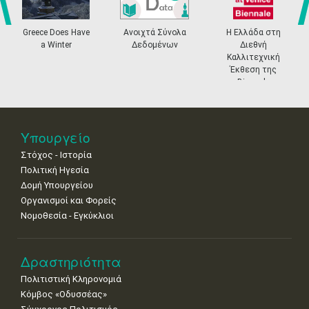
4
5
6
7
8
9
10
•
•
•
•
•
•
•
prev
ne
Greece Does Have
Ανοιχτά Σύνολα
Η Ελλάδα στη
a Winter
Δεδομένων
Διεθνή
11
12
13
14
15
16
17
Καλλιτεχνική
•
•
•
•
•
•
•
Έκθεση της
Biennale
18
19
20
21
22
23
24
Βενετίας
•
•
•
•
•
•
•
25
26
27
28
29
30
31
Υπουργείο
•
•
•
•
•
•
•
Στόχος - Ιστορία
Πολιτική Ηγεσία
Δομή Υπουργείου
Οργανισμοί και Φορείς
Νομοθεσία - Εγκύκλιοι
Δραστηριότητα
Πολιτιστική Κληρονομιά
Κόμβος «Οδυσσέας»