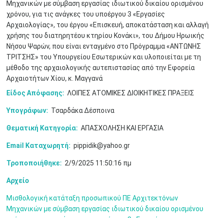
Μηχανικών με σύμβαση εργασίας ιδιωτικού δικαίου ορισμένου
χρόνου, για τις ανάγκες του υποέργου 3 «Εργασίες
Αρχαιολογίας», του έργου «Επισκευή, αποκατάσταση και αλλαγή
Μαϊ
1
2
•
•
χρήσης του διατηρητέου κτηρίου Κονάκι», του Δήμου Ηρωικής
Νήσου Ψαρών, που είναι ενταγμένο στο Πρόγραμμα «ΑΝΤΩΝΗΣ
3
4
5
6
7
8
9
ΤΡΙΤΣΗΣ» του Υπουργείου Εσωτερικών και υλοποιείται με τη
•
•
•
•
•
•
•
μέθοδο της αρχαιολογικής αυτεπιστασίας από την Εφορεία
Αρχαιοτήτων Χίου, κ. Μαγγανά
10
11
12
13
14
15
16
•
•
•
•
•
•
•
Είδος Απόφασης:
ΛΟΙΠΕΣ ΑΤΟΜΙΚΕΣ ΔΙΟΙΚΗΤΙΚΕΣ ΠΡΑΞΕΙΣ
17
18
19
20
21
22
23
Υπογράφων:
Τσαρδάκα Δέσποινα
•
•
•
•
•
•
•
•
•
•
•
•
•
Θεματική Κατηγορία:
ΑΠΑΣΧΟΛΗΣΗ ΚΑΙ ΕΡΓΑΣΙΑ
24
25
26
27
28
29
30
•
•
•
•
•
•
•
Email Καταχωρητή:
pippidik@yahoo.gr
Τροποποιήθηκε:
2/9/2025 11:50:16 πμ
31
Ιουν
1
2
3
4
5
6
•
•
•
•
•
•
•
Αρχείο
7
8
9
10
11
12
13
•
•
•
•
•
•
•
Μισθολογική κατάταξη προσωπικού ΠΕ Αρχιτεκτόνων
Μηχανικών με σύμβαση εργασίας ιδιωτικού δικαίου ορισμένου