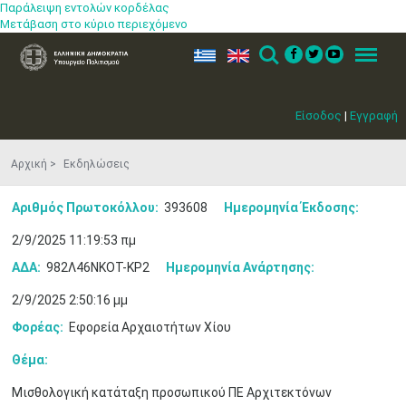
Παράλειψη εντολών κορδέλας
Μετάβαση στο κύριο περιεχόμενο
ελ
en
Search
Menu
Είσοδος
|
Εγγραφή
Αρχική
Εκδηλώσεις
Αριθμός Πρωτοκόλλου:
393608
Ημερομηνία Έκδοσης:
2/9/2025 11:19:53 πμ
ΑΔΑ:
982Λ46ΝΚΟΤ-ΚΡ2
Ημερομηνία Ανάρτησης:
2/9/2025 2:50:16 μμ
Φορέας:
Εφορεία Αρχαιοτήτων Χίου
Θέμα:
Μισθολογική κατάταξη προσωπικού ΠΕ Αρχιτεκτόνων