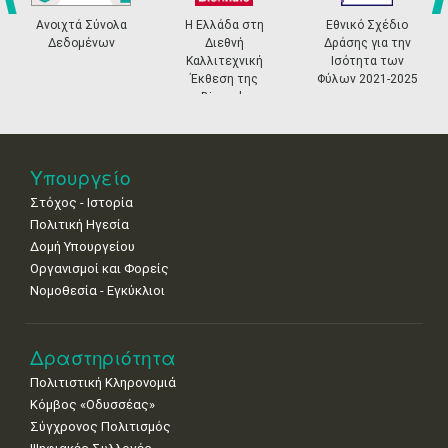
4
5
6
7
8
9
10
•
•
•
•
•
•
•
prev
ne
Ανοιχτά Σύνολα
Η Ελλάδα στη
Εθνικό Σχέδιο
Δεδομένων
Διεθνή
Δράσης για την
11
12
13
14
15
16
17
Καλλιτεχνική
Ισότητα των
•
•
•
•
•
•
•
Έκθεση της
Φύλων 2021-2025
Biennale
18
19
20
21
22
23
24
Βενετίας
•
•
•
•
•
•
•
25
26
27
28
29
30
31
Υπουργείο
•
•
•
•
•
•
•
Στόχος - Ιστορία
Πολιτική Ηγεσία
Δομή Υπουργείου
Οργανισμοί και Φορείς
Νομοθεσία - Εγκύκλιοι
Δραστηριότητα
Πολιτιστική Κληρονομιά
Κόμβος «Οδυσσέας»
Σύγχρονος Πολιτισμός