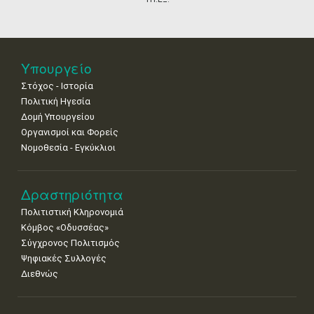
25
26
27
28
29
30
31
•
•
•
•
•
•
•
Νοε
1
2
3
4
5
6
7
Υπουργείο
•
•
•
•
•
•
•
Στόχος - Ιστορία
8
9
10
11
12
13
14
Πολιτική Ηγεσία
•
•
•
•
•
•
•
Δομή Υπουργείου
Οργανισμοί και Φορείς
15
16
17
18
19
20
21
Νομοθεσία - Εγκύκλιοι
•
•
•
•
•
•
•
22
23
24
25
26
27
28
•
•
•
•
•
•
•
Δραστηριότητα
Πολιτιστική Κληρονομιά
29
30
Κόμβος «Οδυσσέας»
•
•
Σύγχρονος Πολιτισμός
Ψηφιακές Συλλογές
Διεθνώς