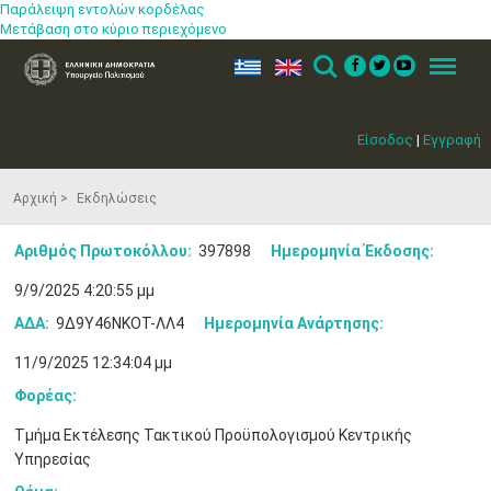
Παράλειψη εντολών κορδέλας
Μετάβαση στο κύριο περιεχόμενο
ελ
en
Search
Menu
Είσοδος
|
Εγγραφή
Αρχική
Εκδηλώσεις
Αριθμός Πρωτοκόλλου:
397898
Ημερομηνία Έκδοσης:
9/9/2025 4:20:55 μμ
ΑΔΑ:
9Δ9Υ46ΝΚΟΤ-ΛΛ4
Ημερομηνία Ανάρτησης:
11/9/2025 12:34:04 μμ
Φορέας:
Τμήμα Εκτέλεσης Τακτικού Προϋπολογισμού Κεντρικής
Υπηρεσίας