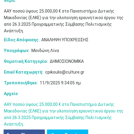
Θέμα:
ΑΑΥ ποσού ύψους 25.000,00 € στο Πανεπιστήμιο Δυτικής
Μακεδονίας (ΕΛΚΕ) για την υλοποίηση ερευνητικού έργου της
από 26.3.2025 Προγραμματικής Σύμβασης Πολιτισμικής
Ανάπτυξη.
Είδος Απόφασης:
ΑΝΑΛΗΨΗ ΥΠΟΧΡΕΩΣΗΣ
Υπογράφων:
Μενδώνη Λίνα
Ιουν
1
2
3
4
5
6
Θεματική Κατηγορία:
ΔΗΜΟΣΙΟΝΟΜΙΚΑ
•
•
•
•
•
•
Email Καταχωρητή:
cpikoulis@culture.gr
7
8
9
10
11
12
13
•
•
•
•
•
•
•
Τροποποιήθηκε:
11/9/2025 9:34:05 πμ
14
15
16
17
18
19
20
Αρχείο
•
•
•
•
•
•
•
ΑΑΥ ποσού ύψους 25.000,00 € στο Πανεπιστήμιο Δυτικής
21
22
23
24
25
26
27
Μακεδονίας (ΕΛΚΕ) για την υλοποίηση ερευνητικού έργου της
•
•
•
•
•
•
•
από 26.3.2025 Προγραμματικής Σύμβασης Πολιτισμικής
Ανάπτυξη.
28
29
30
Ιουλ
1
2
3
4
•
•
•
•
•
•
•
•
•
•