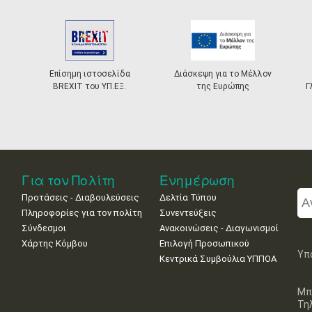
Επίσημη ιστοσελίδα
Διάσκεψη για το Μέλλον
BREXIT του ΥΠ.ΕΞ.
της Ευρώπης
Γ
Για τον Πολίτη
Ενημέρωση
Προτάσεις - Διαβουλεύσεις
Δελτία Τύπου
Πληροφορίες για τον πολίτη
Συνεντεύξεις
Σύνδεσμοι
Ανακοινώσεις - Διαγωνισμοί
Χάρτης Κόμβου
Επιλογή Προσωπικού
Υπ
Κεντρικά Συμβούλια ΥΠΠΟΑ
Μπ
Τη