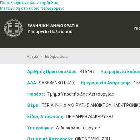
Παράλειψη εντολών κορδέλας
Μετάβαση στο κύριο περιεχόμενο
Υπ
Αρχική
Εκδηλώσεις
Αριθμός Πρωτοκόλλου:
415497
Ημερομηνία Έκδοσ
ΑΔΑ:
9Λ8Η46ΝΚΟΤ-41Σ
Ημερομηνία Ανάρτησης:
15/
Φορέας:
Τμήμα Υποστήριξης Λειτουργίας
Θέμα:
ΠΕΡΙΛΗΨΗ ΔΙΑΚΗΡΥΞΗΣ ΑΝΟΙΚΤΟΥ ΗΛΕΚΤΡΟΝΙΚΟΥ
Είδος Απόφασης:
ΠΕΡΙΛΗΨΗ ΔΙΑΚΗΡΥΞΗΣ
Υπογράφων:
Διδασκάλου Γεώργιος
Θεματική Κατηγορία:
ΟΙΚΟΝΟΜΙΚΗ ΖΩΗ