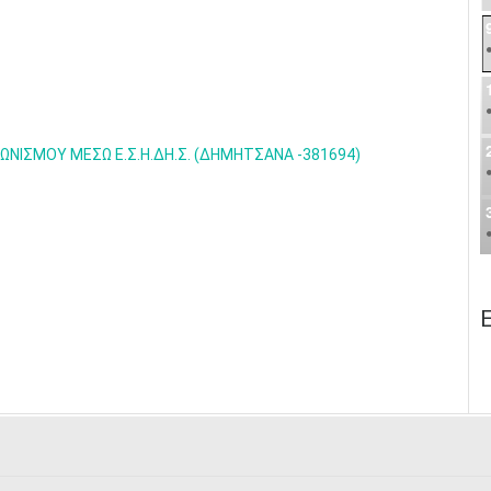
ΝΙΣΜΟΥ ΜΕΣΩ Ε.Σ.Η.ΔΗ.Σ. (ΔΗΜΗΤΣΑΝΑ -381694)