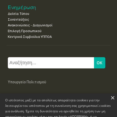
Ενημέρωση
Δελτία Τύπου
Συνεντεύξεις
Ανακοινώσεις - Διαγωνισμοί
Επιλογή Προσωπικού
Κεντρικά Συμβούλια ΥΠΠΟΑ
Υπουργείο Πολιτισμού
×
Μπουμπουλίνας 20-22, 106 82 Αθήνα
Ο ιστότοπος μαζί με τα απολύτως απαραίτητα cookies για την
Τηλ: +30 2131322100, 2131322421
mail: grplk@culture.gr
λειτουργία του ιστότοπου με τη συναίνεση σας χρησιμοποιεί cookies
για ανάλυση. Έχετε τη δυνατότητα να αρνηθείτε τη χρήση των μη
απαραίτητων cookies μέσω της επιλογής «ΑΠΟΡΡΙΨΗ», ή να