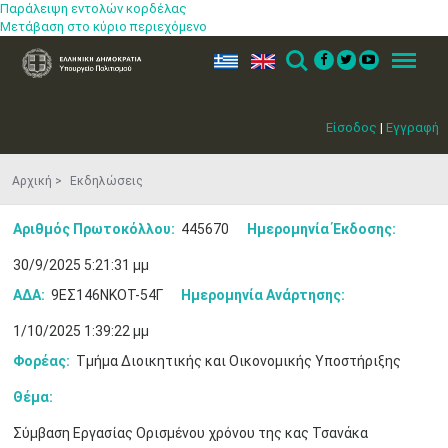
Παράλειψη εντολών κορδέλας
Μετάβαση στο κύριο περιεχόμενο
ελ
en
Search
Menu
Είσοδος
|
Εγγραφή
Αρχική
Εκδηλώσεις
Αριθμός Πρωτοκόλλου:
445670
Ημερομηνία Έκδοσης:
30/9/2025 5:21:31 μμ
Μαϊ
1
2
ΑΔΑ:
9ΕΣ146ΝΚΟΤ-54Γ
Ημερομηνία Ανάρτησης:
•
•
1/10/2025 1:39:22 μμ
3
4
5
6
7
8
9
•
•
•
•
•
•
•
Φορέας:
Τμήμα Διοικητικής και Οικονομικής Υποστήριξης
10
11
12
13
14
15
16
Θέμα:
•
•
•
•
•
•
•
Σύμβαση Εργασίας Ορισμένου χρόνου της κας Τσανάκα