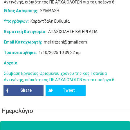
17
18
19
20
21
22
23
Αντιγόνης, ειδικότητας ΠΕ ΑΡΧΑΙΟΛΟΓΩΝ για το υποέργο 6
•
•
•
•
•
•
•
•
•
•
•
•
•
Είδος Απόφασης:
ΣΥΜΒΑΣΗ
24
25
26
27
28
29
30
Υπογράφων:
Καράντζαλη Ευθυμία
•
•
•
•
•
•
•
Θεματική Κατηγορία:
ΑΠΑΣΧΟΛΗΣΗ ΚΑΙ ΕΡΓΑΣΙΑ
31
Ιουν
1
2
3
4
5
6
•
•
•
•
•
•
•
Email Καταχωρητή:
melititzeni@gmail.com
7
8
9
10
11
12
13
Τροποποιήθηκε:
1/10/2025 10:39:22 πμ
•
•
•
•
•
•
•
Αρχείο
14
15
16
17
18
19
20
•
•
•
•
•
•
•
Σύμβαση Εργασίας Ορισμένου χρόνου της κας Τσανάκα
Αντιγόνης, ειδικότητας ΠΕ ΑΡΧΑΙΟΛΟΓΩΝ για το υποέργο 6
21
22
23
24
25
26
27
•
•
•
•
•
•
•
Share
Tweet
28
29
30
Ιουλ
1
2
3
4
•
•
•
•
•
•
•
•
•
•
Ημερολόγιο
5
6
7
8
9
10
11
•
•
•
•
•
•
•
•
•
•
•
•
•
•