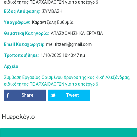
17
18
19
20
21
22
23
ειδικότητας ΠΕ ΑΡΧΑΙΟΛΟΓΩΝ για το υποέργο 6
•
•
•
•
•
•
•
•
•
•
•
•
•
Είδος Απόφασης:
ΣΥΜΒΑΣΗ
24
25
26
27
28
29
30
Υπογράφων:
Καράντζαλη Ευθυμία
•
•
•
•
•
•
•
Θεματική Κατηγορία:
ΑΠΑΣΧΟΛΗΣΗ ΚΑΙ ΕΡΓΑΣΙΑ
31
Ιουν
1
2
3
4
5
6
•
•
•
•
•
•
•
Email Καταχωρητή:
melititzeni@gmail.com
7
8
9
10
11
12
13
Τροποποιήθηκε:
1/10/2025 10:40:47 πμ
•
•
•
•
•
•
•
Αρχείο
14
15
16
17
18
19
20
•
•
•
•
•
•
•
Σύμβαση Εργασίας Ορισμένου Χρόνου της κας Κική Αλεξάνδρας,
ειδικότητας ΠΕ ΑΡΧΑΙΟΛΟΓΩΝ για το υποέργο 6
21
22
23
24
25
26
27
•
•
•
•
•
•
•
Share
Tweet
28
29
30
Ιουλ
1
2
3
4
•
•
•
•
•
•
•
•
•
•
Ημερολόγιο
5
6
7
8
9
10
11
•
•
•
•
•
•
•
•
•
•
•
•
•
•