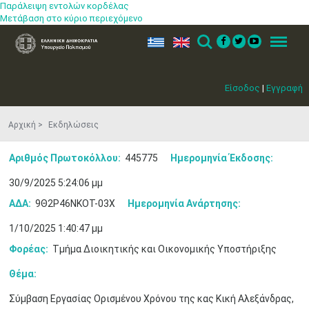
Παράλειψη εντολών κορδέλας
Μετάβαση στο κύριο περιεχόμενο
ελ
en
Search
Menu
Είσοδος
|
Εγγραφή
Αρχική
Εκδηλώσεις
Αριθμός Πρωτοκόλλου:
445775
Ημερομηνία Έκδοσης:
30/9/2025 5:24:06 μμ
Μαϊ
1
2
ΑΔΑ:
9Θ2Ρ46ΝΚΟΤ-03Χ
Ημερομηνία Ανάρτησης:
•
•
1/10/2025 1:40:47 μμ
3
4
5
6
7
8
9
•
•
•
•
•
•
•
Φορέας:
Τμήμα Διοικητικής και Οικονομικής Υποστήριξης
10
11
12
13
14
15
16
Θέμα:
•
•
•
•
•
•
•
Σύμβαση Εργασίας Ορισμένου Χρόνου της κας Κική Αλεξάνδρας,