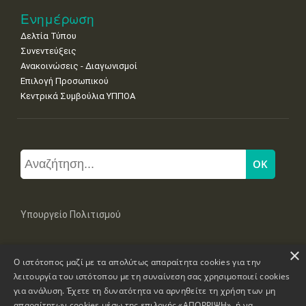
Ενημέρωση
Δελτία Τύπου
Συνεντεύξεις
Ανακοινώσεις - Διαγωνισμοί
Επιλογή Προσωπικού
Κεντρικά Συμβούλια ΥΠΠΟΑ
Υπουργείο Πολιτισμού
×
Μπουμπουλίνας 20-22, 106 82 Αθήνα
Ο ιστότοπος μαζί με τα απολύτως απαραίτητα cookies για την
Τηλ: +30 2131322100, 2131322421
mail: grplk@culture.gr
λειτουργία του ιστότοπου με τη συναίνεση σας χρησιμοποιεί cookies
για ανάλυση. Έχετε τη δυνατότητα να αρνηθείτε τη χρήση των μη
απαραίτητων cookies μέσω της επιλογής «ΑΠΟΡΡΙΨΗ», ή να