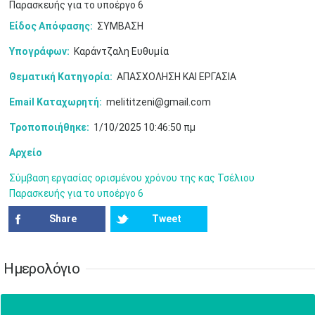
17
18
19
20
21
22
23
Παρασκευής για το υποέργο 6
•
•
•
•
•
•
•
•
•
•
•
•
•
Είδος Απόφασης:
ΣΥΜΒΑΣΗ
24
25
26
27
28
29
30
Υπογράφων:
Καράντζαλη Ευθυμία
•
•
•
•
•
•
•
Θεματική Κατηγορία:
ΑΠΑΣΧΟΛΗΣΗ ΚΑΙ ΕΡΓΑΣΙΑ
31
Ιουν
1
2
3
4
5
6
•
•
•
•
•
•
•
Email Καταχωρητή:
melititzeni@gmail.com
7
8
9
10
11
12
13
Τροποποιήθηκε:
1/10/2025 10:46:50 πμ
•
•
•
•
•
•
•
Αρχείο
14
15
16
17
18
19
20
•
•
•
•
•
•
•
Σύμβαση εργασίας ορισμένου χρόνου της κας Τσέλιου
Παρασκευής για το υποέργο 6
21
22
23
24
25
26
27
•
•
•
•
•
•
•
Share
Tweet
28
29
30
Ιουλ
1
2
3
4
•
•
•
•
•
•
•
•
•
•
Ημερολόγιο
5
6
7
8
9
10
11
•
•
•
•
•
•
•
•
•
•
•
•
•
•