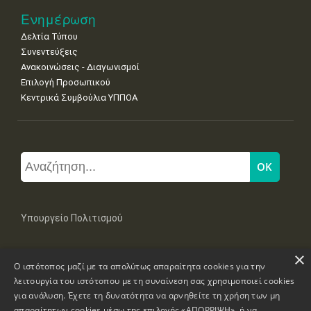
Ενημέρωση
Δελτία Τύπου
Συνεντεύξεις
Ανακοινώσεις - Διαγωνισμοί
Επιλογή Προσωπικού
Κεντρικά Συμβούλια ΥΠΠΟΑ
Υπουργείο Πολιτισμού
×
Μπουμπουλίνας 20-22, 106 82 Αθήνα
Ο ιστότοπος μαζί με τα απολύτως απαραίτητα cookies για την
Τηλ: +30 2131322100, 2131322421
mail: grplk@culture.gr
λειτουργία του ιστότοπου με τη συναίνεση σας χρησιμοποιεί cookies
για ανάλυση. Έχετε τη δυνατότητα να αρνηθείτε τη χρήση των μη
απαραίτητων cookies μέσω της επιλογής «ΑΠΟΡΡΙΨΗ», ή να