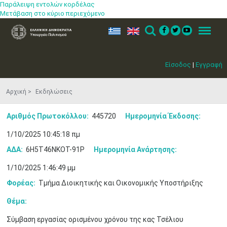
Παράλειψη εντολών κορδέλας
Μετάβαση στο κύριο περιεχόμενο
ελ
en
Search
Menu
Είσοδος
|
Εγγραφή
Αρχική
Εκδηλώσεις
Αριθμός Πρωτοκόλλου:
445720
Ημερομηνία Έκδοσης:
1/10/2025 10:45:18 πμ
Μαϊ
1
2
ΑΔΑ:
6Η5Τ46ΝΚΟΤ-91Ρ
Ημερομηνία Ανάρτησης:
•
•
1/10/2025 1:46:49 μμ
3
4
5
6
7
8
9
•
•
•
•
•
•
•
Φορέας:
Τμήμα Διοικητικής και Οικονομικής Υποστήριξης
10
11
12
13
14
15
16
Θέμα:
•
•
•
•
•
•
•
Σύμβαση εργασίας ορισμένου χρόνου της κας Τσέλιου