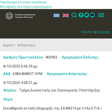
Παράλειψη εντολών κορδέλας
Μετάβαση στο κύριο περιεχόμενο
ελ
en
Search
Menu
Είσοδος
|
Εγγραφή
Αρχική
Εκδηλώσεις
Αριθμός Πρωτοκόλλου:
460983
Ημερομηνία Έκδοσης:
8/10/2025 6:06:39 μμ
ΑΔΑ:
63Β646ΝΚΟΤ-ΛΥΜ
Ημερομηνία Ανάρτησης:
9/10/2025 4:08:21 μμ
Μαϊ
1
2
Φορέας:
Τμήμα Διοικητικής και Οικονομικής Υποστήριξης
•
•
Θέμα:
3
4
5
6
7
8
9
•
•
•
•
•
•
•
Εκκαθάριση-εντολή πληρωμής της ΣΑ ΝΑ514 με τίτλο Ε.Π.Α./