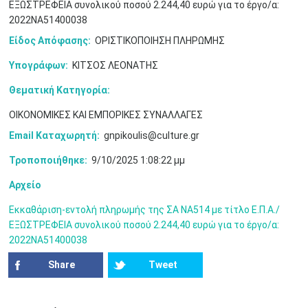
ΕΞΩΣΤΡΕΦΕΙΑ συνολικού ποσού 2.244,40 ευρώ για το έργο/α:
10
11
12
13
14
15
16
2022ΝΑ51400038
•
•
•
•
•
•
•
Είδος Απόφασης:
ΟΡΙΣΤΙΚΟΠΟΙΗΣΗ ΠΛΗΡΩΜΗΣ
17
18
19
20
21
22
23
•
•
•
•
•
•
•
•
•
•
•
•
•
Υπογράφων:
ΚΙΤΣΟΣ ΛΕΟΝΑΤΗΣ
Θεματική Κατηγορία:
24
25
26
27
28
29
30
•
•
•
•
•
•
•
ΟΙΚΟΝΟΜΙΚΕΣ ΚΑΙ ΕΜΠΟΡΙΚΕΣ ΣΥΝΑΛΛΑΓΕΣ
31
Ιουν
1
2
3
4
5
6
Email Καταχωρητή:
gnpikoulis@culture.gr
•
•
•
•
•
•
•
Τροποποιήθηκε:
9/10/2025 1:08:22 μμ
7
8
9
10
11
12
13
•
•
•
•
•
•
•
Αρχείο
14
15
16
17
18
19
20
Εκκαθάριση-εντολή πληρωμής της ΣΑ ΝΑ514 με τίτλο Ε.Π.Α./
•
•
•
•
•
•
•
ΕΞΩΣΤΡΕΦΕΙΑ συνολικού ποσού 2.244,40 ευρώ για το έργο/α:
2022ΝΑ51400038
21
22
23
24
25
26
27
•
•
•
•
•
•
•
Share
Tweet
28
29
30
Ιουλ
1
2
3
4
•
•
•
•
•
•
•
•
•
•