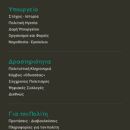
25
26
27
28
29
30
31
Υπουργείο
•
•
•
•
•
•
•
Στόχος - Ιστορία
Πολιτική Ηγεσία
Δομή Υπουργείου
Οργανισμοί και Φορείς
Νομοθεσία - Εγκύκλιοι
Δραστηριότητα
Πολιτιστική Κληρονομιά
Κόμβος «Οδυσσέας»
Σύγχρονος Πολιτισμός
Ψηφιακές Συλλογές
Διεθνώς
Για τον Πολίτη
Προτάσεις - Διαβουλεύσεις
Πληροφορίες για τον πολίτη