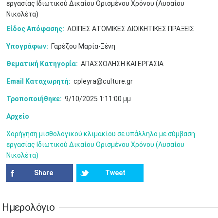
•
•
•
•
•
•
•
εργασίας Ιδιωτικού Δικαίου Ορισμένου Χρόνου (Λυσαίου
Νικολέτα)
17
18
19
20
21
22
23
Είδος Απόφασης:
ΛΟΙΠΕΣ ΑΤΟΜΙΚΕΣ ΔΙΟΙΚΗΤΙΚΕΣ ΠΡΑΞΕΙΣ
•
•
•
•
•
•
•
•
•
•
•
•
•
Υπογράφων:
Γαρέζου Μαρία-Ξένη
24
25
26
27
28
29
30
•
•
•
•
•
•
•
Θεματική Κατηγορία:
ΑΠΑΣΧΟΛΗΣΗ ΚΑΙ ΕΡΓΑΣΙΑ
31
Ιουν
1
2
3
4
5
6
Email Καταχωρητή:
cpleyra@culture.gr
•
•
•
•
•
•
•
Τροποποιήθηκε:
9/10/2025 1:11:00 μμ
7
8
9
10
11
12
13
•
•
•
•
•
•
•
Αρχείο
14
15
16
17
18
19
20
Χορήγηση μισθολογικού κλιμακίου σε υπάλληλο με σύμβαση
•
•
•
•
•
•
•
εργασίας Ιδιωτικού Δικαίου Ορισμένου Χρόνου (Λυσαίου
Νικολέτα)
21
22
23
24
25
26
27
•
•
•
•
•
•
•
Share
Tweet
28
29
30
Ιουλ
1
2
3
4
•
•
•
•
•
•
•
•
•
•
Ημερολόγιο
5
6
7
8
9
10
11