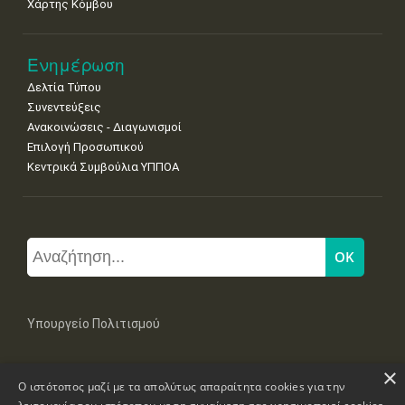
Χάρτης Κόμβου
Ενημέρωση
Δελτία Τύπου
Συνεντεύξεις
Ανακοινώσεις - Διαγωνισμοί
Επιλογή Προσωπικού
Κεντρικά Συμβούλια ΥΠΠΟΑ
Υπουργείο Πολιτισμού
×
Μπουμπουλίνας 20-22, 106 82 Αθήνα
Ο ιστότοπος μαζί με τα απολύτως απαραίτητα cookies για την
Τηλ: +30 2131322100, 2131322421
mail: grplk@culture.gr