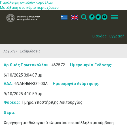
Παράλειψη εντολών κορδέλας
Μετάβαση στο κύριο περιεχόμενο
ελ
en
Search
Menu
Είσοδος
|
Εγγραφή
Αρχική
Εκδηλώσεις
Αριθμός Πρωτοκόλλου:
462572
Ημερομηνία Έκδοσης:
6/10/2025 3:04:07 μμ
ΑΔΑ:
6ΝΔΝ46ΝΚΟΤ-00Λ
Ημερομηνία Ανάρτησης:
Μαϊ
1
2
9/10/2025 4:10:59 μμ
•
•
Φορέας:
Τμήμα Υποστήριξης Λειτουργίας
3
4
5
6
7
8
9
Θέμα:
•
•
•
•
•
•
•
Χορήγηση μισθολογικού κλιμακίου σε υπάλληλο με σύμβαση
10
11
12
13
14
15
16