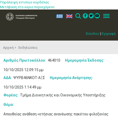
Παράλειψη εντολών κορδέλας
Μετάβαση στο κύριο περιεχόμενο
ελ
en
Search
Menu
Είσοδος
|
Εγγραφή
Αρχική
Εκδηλώσεις
Αριθμός Πρωτοκόλλου:
464010
Ημερομηνία Έκδοσης:
10/10/2025 12:09:15 μμ
ΑΔΑ:
ΨΥΡΒ46ΝΚΟΤ-ΑΞΣ
Ημερομηνία Ανάρτησης:
10/10/2025 1:14:49 μμ
Φορέας:
Τμήμα Διοικητικής και Οικονομικής Υποστήριξης
Θέμα:
Απευθείας ανάθεση «ετήσιας ανανέωσης πακέτου φιλοξενίας