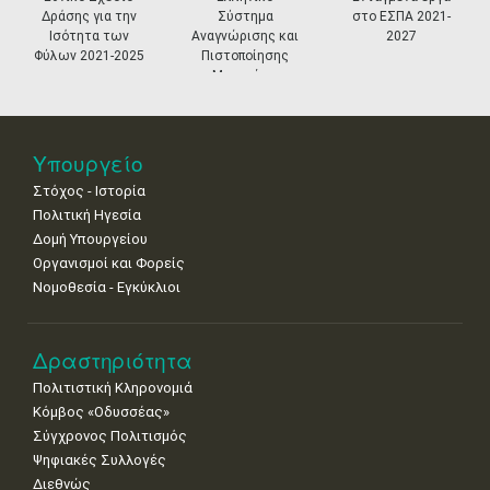
Δράσης για την
Σύστημα
στο ΕΣΠΑ 2021-
18
19
20
21
22
23
24
Ισότητα των
Αναγνώρισης και
2027
•
•
•
•
•
•
•
Φύλων 2021-2025
Πιστοποίησης
Μουσείων
25
26
27
28
29
30
31
•
•
•
•
•
•
•
Νοε
1
2
3
4
5
6
7
Υπουργείο
•
•
•
•
•
•
•
Στόχος - Ιστορία
8
9
10
11
12
13
14
Πολιτική Ηγεσία
•
•
•
•
•
•
•
Δομή Υπουργείου
Οργανισμοί και Φορείς
15
16
17
18
19
20
21
Νομοθεσία - Εγκύκλιοι
•
•
•
•
•
•
•
22
23
24
25
26
27
28
•
•
•
•
•
•
•
Δραστηριότητα
Πολιτιστική Κληρονομιά
29
30
Κόμβος «Οδυσσέας»
•
•
Σύγχρονος Πολιτισμός
Ψηφιακές Συλλογές
Διεθνώς