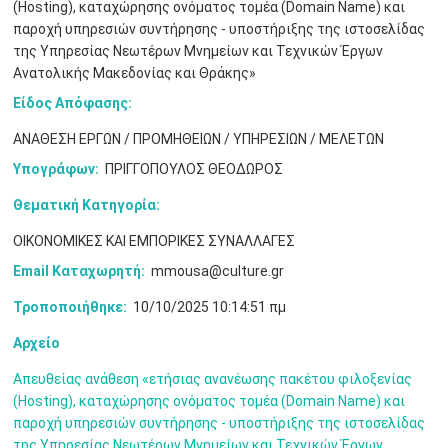
(Hosting), καταχώρησης ονόματος τομέα (Domain Name) και
παροχή υπηρεσιών συντήρησης - υποστήριξης της ιστοσελίδας
της Υπηρεσίας Νεωτέρων Μνημείων και Τεχνικών Έργων
Ανατολικής Μακεδονίας και Θράκης»
Είδος Απόφασης:
ΑΝΑΘΕΣΗ ΕΡΓΩΝ / ΠΡΟΜΗΘΕΙΩΝ / ΥΠΗΡΕΣΙΩΝ / ΜΕΛΕΤΩΝ
Υπογράφων:
ΠΡΙΓΓΟΠΟΥΛΟΣ ΘΕΟΔΩΡΟΣ
Θεματική Κατηγορία:
ΟΙΚΟΝΟΜΙΚΕΣ ΚΑΙ ΕΜΠΟΡΙΚΕΣ ΣΥΝΑΛΛΑΓΕΣ
Ιουν
1
2
3
4
5
6
•
•
•
•
•
•
Email Καταχωρητή:
mmousa@culture.gr
Τροποποιήθηκε:
10/10/2025 10:14:51 πμ
7
8
9
10
11
12
13
•
•
•
•
•
•
•
Αρχείο
14
15
16
17
18
19
20
•
•
•
•
•
•
•
Απευθείας ανάθεση «ετήσιας ανανέωσης πακέτου φιλοξενίας
(Hosting), καταχώρησης ονόματος τομέα (Domain Name) και
21
22
23
24
25
26
27
παροχή υπηρεσιών συντήρησης - υποστήριξης της ιστοσελίδας
•
•
•
•
•
•
•
της Υπηρεσίας Νεωτέρων Μνημείων και Τεχνικών Έργων