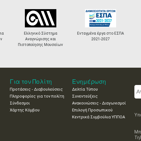
ια
Ελληνικό Σύστημα
Ενταγμένα έργα στο ΕΣΠΑ
ν
Αναγνώρισης και
2021-2027
Πιστοποίησης Μουσείων
Για τον Πολίτη
Ενημέρωση
Προτάσεις - Διαβουλεύσεις
Δελτία Τύπου
Πληροφορίες για τον πολίτη
Συνεντεύξεις
Σύνδεσμοι
Ανακοινώσεις - Διαγωνισμοί
Χάρτης Κόμβου
Επιλογή Προσωπικού
Υπ
Κεντρικά Συμβούλια ΥΠΠΟΑ
Μπ
Τη