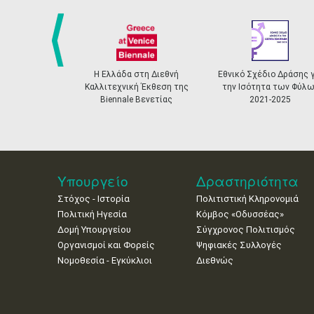
prev
Η Ελλάδα στη Διεθνή
Εθνικό Σχέδιο Δράσης γ
Καλλιτεχνική Έκθεση της
την Ισότητα των Φύλω
Biennale Βενετίας
2021-2025
Υπουργείο
Δραστηριότητα
Στόχος - Ιστορία
Πολιτιστική Κληρονομιά
Πολιτική Ηγεσία
Κόμβος «Οδυσσέας»
Δομή Υπουργείου
Σύγχρονος Πολιτισμός
Οργανισμοί και Φορείς
Ψηφιακές Συλλογές
Νομοθεσία - Εγκύκλιοι
Διεθνώς