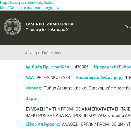
Παράλειψη εντολών κορδέλας
Μετάβαση στο κύριο περιεχόμενο
Υπ
Αρχική
Εκδηλώσεις
Αριθμός Πρωτοκόλλου:
470305
Ημερομηνία Έκδοσ
ΑΔΑ:
9ΡΓΕ46ΝΚΟΤ-ΔΞΒ
Ημερομηνία Ανάρτησης:
14
Φορέας:
Τμήμα Διοικητικής και Οικονομικής Υποστήρ
Θέμα:
ΣΥΜΒΑΣΗ ΓΙΑ ΤΗΝ ΠΡΟΜΗΘΕΙΑ ΚΑΙ ΕΓΚΑΤΑΣΤΑΣΗ ΠΑΚΕΤ
ΗΛΕΚΤΡΟΝΙΚΗΣ ΑΠΔ ΙΚΑ ΠΡΟΣΩΠΙΚΟΥ ΙΔΟΧ.εταιρεία Δ
Είδος Απόφασης:
ΑΝΑΘΕΣΗ ΕΡΓΩΝ / ΠΡΟΜΗΘΕΙΩΝ / Υ