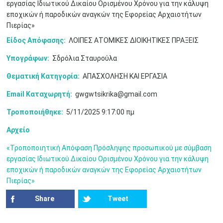
εργασίας Ιδιωτικού Δικαίου Ορισμένου Χρόνου για την κάλυψη
εποχικών ή παροδικών αναγκών της Εφορείας Αρχαιοτήτων
10
11
12
13
14
15
16
•
•
•
•
•
•
•
Πιερίας»
Είδος Απόφασης:
ΛΟΙΠΕΣ ΑΤΟΜΙΚΕΣ ΔΙΟΙΚΗΤΙΚΕΣ ΠΡΑΞΕΙΣ
17
18
19
20
21
22
23
•
•
•
•
•
•
•
•
•
•
•
•
•
Υπογράφων:
Σδρόλια Σταυρούλα
24
25
26
27
28
29
30
Θεματική Κατηγορία:
ΑΠΑΣΧΟΛΗΣΗ ΚΑΙ ΕΡΓΑΣΙΑ
•
•
•
•
•
•
•
Email Καταχωρητή:
gwgwtsikrika@gmail.com
31
Ιουν
1
2
3
4
5
6
•
•
•
•
•
•
•
Τροποποιήθηκε:
5/11/2025 9:17:00 πμ
7
8
9
10
11
12
13
Αρχείο
•
•
•
•
•
•
•
«Τροποποιητική Απόφαση Πρόσληψης προσωπικού με σύμβαση
14
15
16
17
18
19
20
εργασίας Ιδιωτικού Δικαίου Ορισμένου Χρόνου για την κάλυψη
•
•
•
•
•
•
•
εποχικών ή παροδικών αναγκών της Εφορείας Αρχαιοτήτων
Πιερίας»
21
22
23
24
25
26
27
•
•
•
•
•
•
•
Share
Tweet
28
29
30
Ιουλ
1
2
3
4
•
•
•
•
•
•
•
•
•
•