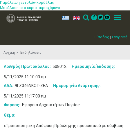
Παράλειψη εντολών κορδέλας
Μετάβαση στο κύριο περιεχόμενο
ελ
en
Search
Menu
Είσοδος
|
Εγγραφή
Αρχική
Εκδηλώσεις
Αριθμός Πρωτοκόλλου:
508012
Ημερομηνία Έκδοσης:
5/11/2025 11:10:03 πμ
ΑΔΑ:
9ΓΖ046ΝΚΟΤ-ΖΕΑ
Ημερομηνία Ανάρτησης:
5/11/2025 11:17:00 πμ
Φορέας:
Εφορεία Αρχαιοτήτων Πιερίας
Μαϊ
1
2
•
•
Θέμα:
3
4
5
6
7
8
9
«Τροποποιητική Απόφαση Πρόσληψης προσωπικού με σύμβαση
•
•
•
•
•
•
•