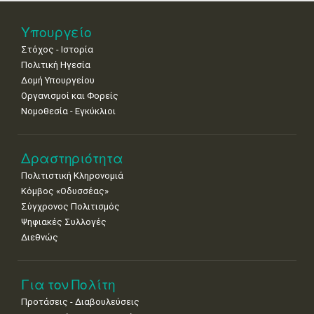
25
26
27
28
29
30
31
Υπουργείο
•
•
•
•
•
•
•
Στόχος - Ιστορία
Πολιτική Ηγεσία
Δομή Υπουργείου
Οργανισμοί και Φορείς
Νομοθεσία - Εγκύκλιοι
Δραστηριότητα
Πολιτιστική Κληρονομιά
Κόμβος «Οδυσσέας»
Σύγχρονος Πολιτισμός
Ψηφιακές Συλλογές
Διεθνώς
Για τον Πολίτη
Προτάσεις - Διαβουλεύσεις