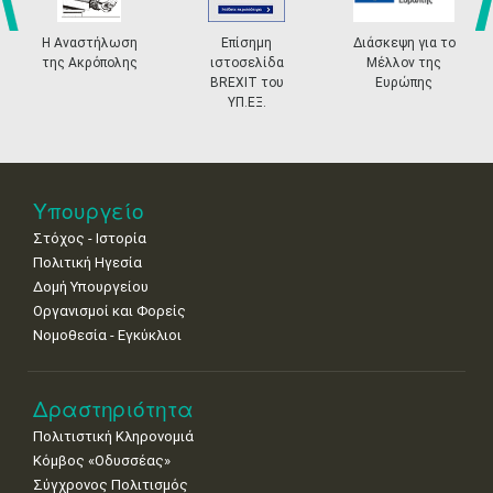
4
5
6
7
8
9
10
•
•
•
•
•
•
•
prev
ne
Η Αναστήλωση
Επίσημη
Διάσκεψη για το
της Ακρόπολης
ιστοσελίδα
Μέλλον της
11
12
13
14
15
16
17
BREXIT του
Ευρώπης
•
•
•
•
•
•
•
ΥΠ.ΕΞ.
18
19
20
21
22
23
24
•
•
•
•
•
•
•
25
26
27
28
29
30
31
Υπουργείο
•
•
•
•
•
•
•
Στόχος - Ιστορία
Πολιτική Ηγεσία
Δομή Υπουργείου
Οργανισμοί και Φορείς
Νομοθεσία - Εγκύκλιοι
Δραστηριότητα
Πολιτιστική Κληρονομιά
Κόμβος «Οδυσσέας»
Σύγχρονος Πολιτισμός