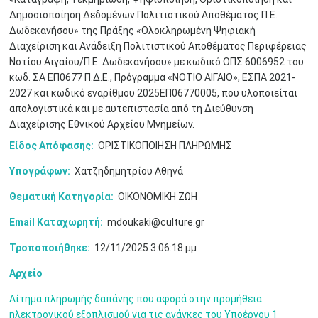
Δημοσιοποίηση Δεδομένων Πολιτιστικού Αποθέματος Π.Ε.
Δωδεκανήσου» της Πράξης «Ολοκληρωμένη Ψηφιακή
Διαχείριση και Ανάδειξη Πολιτιστικού Αποθέματος Περιφέρειας
Μαϊ
1
2
•
•
Νοτίου Αιγαίου/Π.Ε. Δωδεκανήσου» με κωδικό ΟΠΣ 6006952 του
κωδ. ΣΑ ΕΠ0677 Π.Δ.Ε., Πρόγραμμα «ΝΟΤΙΟ ΑΙΓΑΙΟ», ΕΣΠΑ 2021-
3
4
5
6
7
8
9
2027 και κωδικό εναρίθμου 2025ΕΠ06770005, που υλοποιείται
•
•
•
•
•
•
•
απολογιστικά και με αυτεπιστασία από τη Διεύθυνση
Διαχείρισης Εθνικού Αρχείου Μνημείων.
10
11
12
13
14
15
16
•
•
•
•
•
•
•
Είδος Απόφασης:
ΟΡΙΣΤΙΚΟΠΟΙΗΣΗ ΠΛΗΡΩΜΗΣ
17
18
19
20
21
22
23
Υπογράφων:
Χατζηδημητρίου Αθηνά
•
•
•
•
•
•
•
•
•
•
•
•
•
Θεματική Κατηγορία:
ΟΙΚΟΝΟΜΙΚΗ ΖΩΗ
24
25
26
27
28
29
30
•
•
•
•
•
•
•
Email Καταχωρητή:
mdoukaki@culture.gr
Τροποποιήθηκε:
12/11/2025 3:06:18 μμ
31
Ιουν
1
2
3
4
5
6
•
•
•
•
•
•
•
Αρχείο
7
8
9
10
11
12
13
•
•
•
•
•
•
•
Αίτημα πληρωμής δαπάνης που αφορά στην προμήθεια
ηλεκτρονικού εξοπλισμού για τις ανάγκες του Υποέργου 1