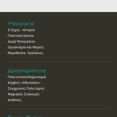
25
26
27
28
29
30
31
•
•
•
•
•
•
•
Νοε
1
2
3
4
5
6
7
Υπουργείο
•
•
•
•
•
•
•
Στόχος - Ιστορία
8
9
10
11
12
13
14
Πολιτική Ηγεσία
•
•
•
•
•
•
•
Δομή Υπουργείου
Οργανισμοί και Φορείς
15
16
17
18
19
20
21
Νομοθεσία - Εγκύκλιοι
•
•
•
•
•
•
•
22
23
24
25
26
27
28
•
•
•
•
•
•
•
Δραστηριότητα
Πολιτιστική Κληρονομιά
29
30
Κόμβος «Οδυσσέας»
•
•
Σύγχρονος Πολιτισμός
Ψηφιακές Συλλογές
Διεθνώς