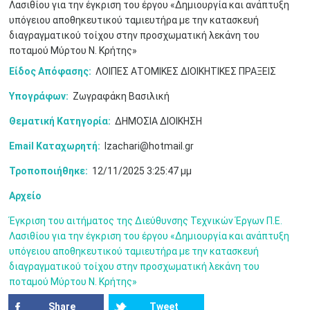
Λασιθίου για την έγκριση του έργου «Δημιουργία και ανάπτυξη
υπόγειου αποθηκευτικού ταμιευτήρα με την κατασκευή
διαγραγματικού τοίχου στην προσχωματική λεκάνη του
ποταμού Μύρτου Ν. Κρήτης»
Είδος Απόφασης:
ΛΟΙΠΕΣ ΑΤΟΜΙΚΕΣ ΔΙΟΙΚΗΤΙΚΕΣ ΠΡΑΞΕΙΣ
Υπογράφων:
Ζωγραφάκη Βασιλική
Θεματική Κατηγορία:
ΔΗΜΟΣΙΑ ΔΙΟΙΚΗΣΗ
Ιουν
1
2
3
4
5
6
•
•
•
•
•
•
Email Καταχωρητή:
lzachari@hotmail.gr
Τροποποιήθηκε:
12/11/2025 3:25:47 μμ
7
8
9
10
11
12
13
•
•
•
•
•
•
•
Αρχείο
14
15
16
17
18
19
20
•
•
•
•
•
•
•
Έγκριση του αιτήματος της Διεύθυνσης Τεχνικών Έργων Π.Ε.
Λασιθίου για την έγκριση του έργου «Δημιουργία και ανάπτυξη
21
22
23
24
25
26
27
υπόγειου αποθηκευτικού ταμιευτήρα με την κατασκευή
•
•
•
•
•
•
•
διαγραγματικού τοίχου στην προσχωματική λεκάνη του
ποταμού Μύρτου Ν. Κρήτης»
28
29
30
Ιουλ
1
2
3
4
•
•
•
•
•
•
•
•
•
•
Share
Tweet