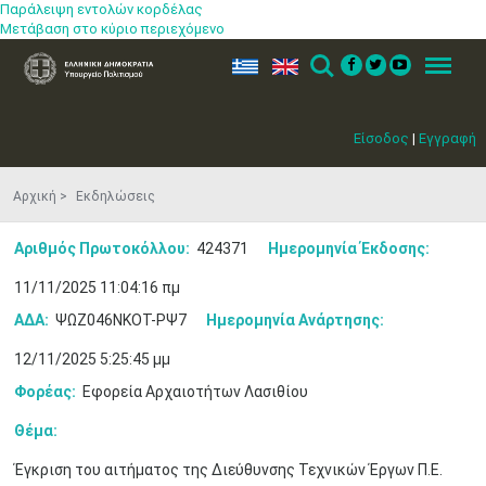
Παράλειψη εντολών κορδέλας
Μετάβαση στο κύριο περιεχόμενο
ελ
en
Search
Menu
Είσοδος
|
Εγγραφή
Αρχική
Εκδηλώσεις
Αριθμός Πρωτοκόλλου:
424371
Ημερομηνία Έκδοσης:
11/11/2025 11:04:16 πμ
ΑΔΑ:
ΨΩΖ046ΝΚΟΤ-ΡΨ7
Ημερομηνία Ανάρτησης:
12/11/2025 5:25:45 μμ
Φορέας:
Εφορεία Αρχαιοτήτων Λασιθίου
Θέμα:
Έγκριση του αιτήματος της Διεύθυνσης Τεχνικών Έργων Π.Ε.