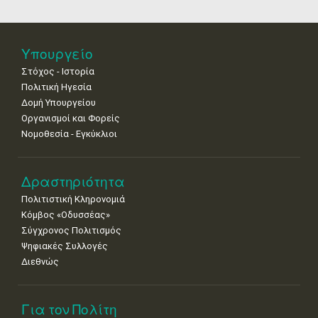
18
19
20
21
22
23
24
•
•
•
•
•
•
•
25
26
27
28
29
30
31
Υπουργείο
•
•
•
•
•
•
•
Στόχος - Ιστορία
Πολιτική Ηγεσία
Δομή Υπουργείου
Οργανισμοί και Φορείς
Νομοθεσία - Εγκύκλιοι
Δραστηριότητα
Πολιτιστική Κληρονομιά
Κόμβος «Οδυσσέας»
Σύγχρονος Πολιτισμός
Ψηφιακές Συλλογές
Διεθνώς
Για τον Πολίτη