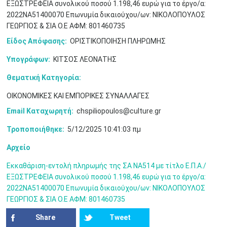
ΕΞΩΣΤΡΕΦΕΙΑ συνολικού ποσού 1.198,46 ευρώ για το έργο/α:
3
4
5
6
7
8
9
•
•
•
•
•
•
•
2022ΝΑ51400070 Επωνυμία δικαιούχου/ων: ΝΙΚΟΛΟΠΟΥΛΟΣ
ΓΕΩΡΓΙΟΣ & ΣΙΑ Ο.Ε ΑΦΜ: 801460735
10
11
12
13
14
15
16
•
•
•
•
•
•
•
Είδος Απόφασης:
ΟΡΙΣΤΙΚΟΠΟΙΗΣΗ ΠΛΗΡΩΜΗΣ
Υπογράφων:
ΚΙΤΣΟΣ ΛΕΟΝΑΤΗΣ
17
18
19
20
21
22
23
•
•
•
•
•
•
•
•
•
•
•
•
•
Θεματική Κατηγορία:
24
25
26
27
28
29
30
ΟΙΚΟΝΟΜΙΚΕΣ ΚΑΙ ΕΜΠΟΡΙΚΕΣ ΣΥΝΑΛΛΑΓΕΣ
•
•
•
•
•
•
•
Email Καταχωρητή:
chspiliopoulos@culture.gr
31
Ιουν
1
2
3
4
5
6
•
•
•
•
•
•
•
Τροποποιήθηκε:
5/12/2025 10:41:03 πμ
7
8
9
10
11
12
13
Αρχείο
•
•
•
•
•
•
•
Εκκαθάριση-εντολή πληρωμής της ΣΑ ΝΑ514 με τίτλο Ε.Π.Α./
14
15
16
17
18
19
20
ΕΞΩΣΤΡΕΦΕΙΑ συνολικού ποσού 1.198,46 ευρώ για το έργο/α:
•
•
•
•
•
•
•
2022ΝΑ51400070 Επωνυμία δικαιούχου/ων: ΝΙΚΟΛΟΠΟΥΛΟΣ
ΓΕΩΡΓΙΟΣ & ΣΙΑ Ο.Ε ΑΦΜ: 801460735
21
22
23
24
25
26
27
•
•
•
•
•
•
•
Share
Tweet