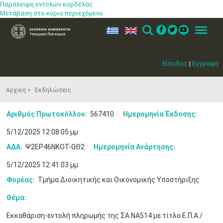
Παράλειψη εντολών κορδέλας
Μετάβαση στο κύριο περιεχόμενο
ελ
en
Search
Menu
Είσοδος
|
Εγγραφή
Αρχική
Εκδηλώσεις
Αριθμός Πρωτοκόλλου:
567410
Ημερομηνία Έκδοσης:
5/12/2025 12:08:05 μμ
ΑΔΑ:
Ψ2ΕΡ46ΝΚΟΤ-ΩΘ2
Ημερομηνία Ανάρτησης:
5/12/2025 12:41:03 μμ
Φορέας:
Τμήμα Διοικητικής και Οικονομικής Υποστήριξης
Θέμα:
Μαϊ
1
2
•
•
Εκκαθάριση-εντολή πληρωμής της ΣΑ ΝΑ514 με τίτλο Ε.Π.Α./