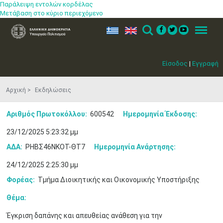
Παράλειψη εντολών κορδέλας
Μετάβαση στο κύριο περιεχόμενο
ελ
en
Search
Menu
Είσοδος
|
Εγγραφή
Αρχική
Εκδηλώσεις
Αριθμός Πρωτοκόλλου:
600542
Ημερομηνία Έκδοσης:
23/12/2025 5:23:32 μμ
ΑΔΑ:
ΡΗΒΣ46ΝΚΟΤ-ΘΤ7
Ημερομηνία Ανάρτησης:
24/12/2025 2:25:30 μμ
Φορέας:
Τμήμα Διοικητικής και Οικονομικής Υποστήριξης
Μαϊ
1
2
Θέμα:
•
•
Έγκριση δαπάνης και απευθείας ανάθεση για την
3
4
5
6
7
8
9