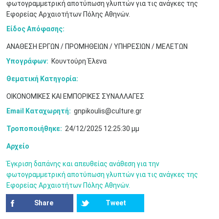
φωτογραμμετρική αποτύπωση γλυπτών για τις ανάγκες της
•
•
•
•
•
•
•
Εφορείας Αρχαιοτήτων Πόλης Αθηνών.
10
11
12
13
14
15
16
Είδος Απόφασης:
•
•
•
•
•
•
•
ΑΝΑΘΕΣΗ ΕΡΓΩΝ / ΠΡΟΜΗΘΕΙΩΝ / ΥΠΗΡΕΣΙΩΝ / ΜΕΛΕΤΩΝ
17
18
19
20
21
22
23
•
•
•
•
•
•
•
•
•
•
•
•
•
Υπογράφων:
Κουντούρη Έλενα
Θεματική Κατηγορία:
24
25
26
27
28
29
30
•
•
•
•
•
•
•
ΟΙΚΟΝΟΜΙΚΕΣ ΚΑΙ ΕΜΠΟΡΙΚΕΣ ΣΥΝΑΛΛΑΓΕΣ
31
Ιουν
1
2
3
4
5
6
Email Καταχωρητή:
gnpikoulis@culture.gr
•
•
•
•
•
•
•
Τροποποιήθηκε:
24/12/2025 12:25:30 μμ
7
8
9
10
11
12
13
•
•
•
•
•
•
•
Αρχείο
14
15
16
17
18
19
20
Έγκριση δαπάνης και απευθείας ανάθεση για την
•
•
•
•
•
•
•
φωτογραμμετρική αποτύπωση γλυπτών για τις ανάγκες της
Εφορείας Αρχαιοτήτων Πόλης Αθηνών.
21
22
23
24
25
26
27
•
•
•
•
•
•
•
Share
Tweet
28
29
30
Ιουλ
1
2
3
4