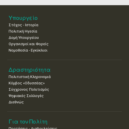
•
•
•
•
•
•
•
25
26
27
28
29
30
31
Υπουργείο
•
•
•
•
•
•
•
Στόχος - Ιστορία
Πολιτική Ηγεσία
Δομή Υπουργείου
Οργανισμοί και Φορείς
Νομοθεσία - Εγκύκλιοι
Δραστηριότητα
Πολιτιστική Κληρονομιά
Κόμβος «Οδυσσέας»
Σύγχρονος Πολιτισμός
Ψηφιακές Συλλογές
Διεθνώς
Για τον Πολίτη
Προτάσεις - Διαβουλεύσεις