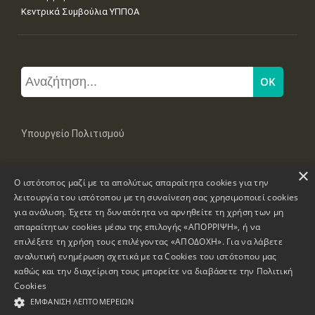
Κεντρικά Συμβούλια ΥΠΠΟΑ
Υπουργείο Πολιτισμού
×
Μπουμπουλίνας 20-22, 106 82 Αθήνα
Ο ιστότοπος μαζί με τα απολύτως απαραίτητα cookies για την
Τηλ: +30 2131322100, 2131322421
mail: grplk@culture.gr
λειτουργία του ιστότοπου με τη συναίνεση σας χρησιμοποιεί cookies
για ανάλυση. Έχετε τη δυνατότητα να αρνηθείτε τη χρήση των μη
απαραίτητων cookies μέσω της επιλογής «ΑΠΟΡΡΙΨΗ», ή να
επιλέξετε τη χρήση τους επιλέγοντας «ΑΠΟΔΟΧΗ». Για να λάβετε
αναλυτική ενημέρωση σχετικά με τα Cookies του ιστότοπου μας
καθώς και την διαχείριση τους μπορείτε να διαβάσετε την
Πολιτική
Πνευματικά Δικαιώματα © 1995-2026 Υπουργείο Πολιτισμού
Cookies
ΕΜΦΆΝΙΣΗ ΛΕΠΤΟΜΕΡΕΙΏΝ