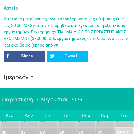
•
•
•
•
•
•
•
Αρχείο
7
8
9
10
11
12
13
•
•
•
•
•
•
•
Απόφαση μετάθεσης χρόνου ολοκλήρωσης της σύμβασης έως
τις 30.06.2026 για την «Προμήθεια και εγκατάσταση εξοπλισμού
14
15
16
17
18
19
20
εργαστηρίων Συντήρησης» ΤΜΗΜΑ Δ’ ΛΟΙΠΟΣ ΕΡΓΑΣΤΗΡΙΑΚΟΣ
•
•
•
•
•
•
•
ΕΞΟΠΛΙΣΜΟΣ [38000000-5, εργαστηριακός εξοπλισμός, οπτικός
και ακριβείας (εκτός από γυ
21
22
23
24
25
26
27
•
•
•
•
•
•
•
Share
Tweet
28
29
30
Ιουλ
1
2
3
4
•
•
•
•
•
•
•
•
•
•
Ημερολόγιο
5
6
7
8
9
10
11
•
•
•
•
•
•
•
•
•
•
•
•
•
•
Παρασκευή, 7 Αυγούστου 2026
12
13
14
15
16
17
18
•
•
•
•
•
•
•
•
•
•
•
•
•
•
Κυρ
Δευ
Τρι
Τετ
Πεμ
Παρ
Σαβ
19
20
21
22
23
24
25
Σήμερα
•
•
•
•
•
•
•
•
•
•
•
26
27
28
29
30
31
Αυγ
1