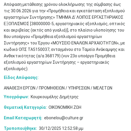
Απόφαση μετάθεσης χρόνου ολοκλήρωσης της σύμβασης έως
τις 30.06.2026 για την «Προμήθεια και εγκατάσταση εξοπλισμού
εργαστηρίων Συντήρησης» ΤΜΗΜΑ Δ’ ΛΟΙΠΟΣ ΕΡΓΑΣΤΗΡΙΑΚΟΣ
ΕΞΟΠΛΙΣΜΟΣ [38000000-5, εργαστηριακός εξοπλισμός, οπτικός
και ακριβείας (εκτός από γυαλιά)], στο πλαίσιο υλοποίησης του
8ου υποέργου «Προμήθεια εξοπλισμού εργαστηρίων
Συντήρησης» του Έργου «ΜΟΥΣΕΙΟ ΕΝΑΛΙΩΝ ΑΡΧΑΙΟΤΗΤΩΝ», με
Μαϊ
1
2
κωδικό ΟΠΣ ΤΑ5150037, ενταγμένου στο Ταμείο Ανάκαμψης και
•
•
Ανθεκτικότητας (α/α 368179) (νυν 23ο υποέργο Προμήθεια
εξοπλισμού εργαστηρίων Συντήρησης – εργαστηριακός
3
4
5
6
7
8
9
•
•
•
•
•
•
•
εξοπλισμός).
Είδος Απόφασης:
10
11
12
13
14
15
16
•
•
•
•
•
•
•
ΑΝΑΘΕΣΗ ΕΡΓΩΝ / ΠΡΟΜΗΘΕΙΩΝ / ΥΠΗΡΕΣΙΩΝ / ΜΕΛΕΤΩΝ
17
18
19
20
21
22
23
Υπογράφων:
Κουρκουμέλης Δημήτρης
•
•
•
•
•
•
•
•
•
•
•
•
•
Θεματική Κατηγορία:
ΟΙΚΟΝΟΜΙΚΗ ΖΩΗ
24
25
26
27
28
29
30
•
•
•
•
•
•
•
Email Καταχωρητή:
ebonelou@culture.gr
Τροποποιήθηκε:
30/12/2025 12:52:58 μμ
31
Ιουν
1
2
3
4
5
6