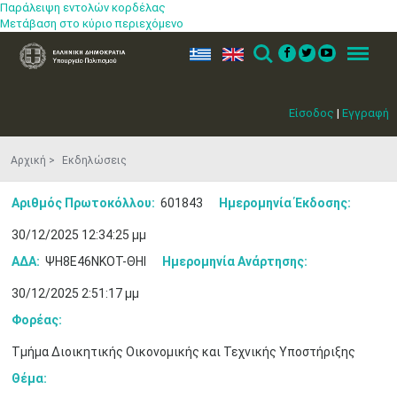
Παράλειψη εντολών κορδέλας
Μετάβαση στο κύριο περιεχόμενο
ελ
en
Search
Menu
Είσοδος
|
Εγγραφή
Αρχική
Εκδηλώσεις
Αριθμός Πρωτοκόλλου:
601843
Ημερομηνία Έκδοσης:
30/12/2025 12:34:25 μμ
ΑΔΑ:
ΨΗ8Ε46ΝΚΟΤ-ΘΗΙ
Ημερομηνία Ανάρτησης:
30/12/2025 2:51:17 μμ
Φορέας:
Τμήμα Διοικητικής Οικονομικής και Τεχνικής Υποστήριξης
Θέμα: