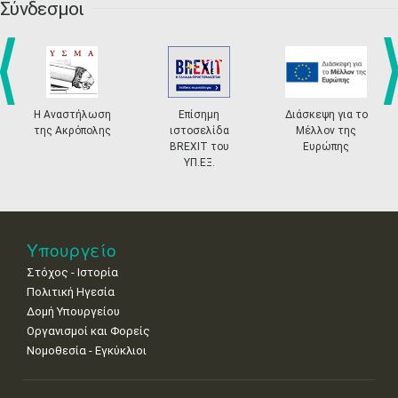
•
•
•
•
•
•
•
Σύνδεσμοι
27
28
29
30
Οκτ
1
2
3
•
•
•
•
•
•
•
4
5
6
7
8
9
10
•
•
•
•
•
•
•
prev
ne
Η Αναστήλωση
Επίσημη
Διάσκεψη για το
της Ακρόπολης
ιστοσελίδα
Μέλλον της
11
12
13
14
15
16
17
BREXIT του
Ευρώπης
•
•
•
•
•
•
•
ΥΠ.ΕΞ.
18
19
20
21
22
23
24
•
•
•
•
•
•
•
25
26
27
28
29
30
31
Υπουργείο
•
•
•
•
•
•
•
Στόχος - Ιστορία
Πολιτική Ηγεσία
Δομή Υπουργείου
Οργανισμοί και Φορείς
Νομοθεσία - Εγκύκλιοι