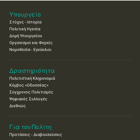
Νοε
1
2
3
4
5
6
7
Υπουργείο
•
•
•
•
•
•
•
Στόχος - Ιστορία
8
9
10
11
12
13
14
Πολιτική Ηγεσία
•
•
•
•
•
•
•
Δομή Υπουργείου
Οργανισμοί και Φορείς
15
16
17
18
19
20
21
Νομοθεσία - Εγκύκλιοι
•
•
•
•
•
•
•
22
23
24
25
26
27
28
•
•
•
•
•
•
•
Δραστηριότητα
Πολιτιστική Κληρονομιά
29
30
Κόμβος «Οδυσσέας»
•
•
Σύγχρονος Πολιτισμός
Ψηφιακές Συλλογές
Διεθνώς
Για τον Πολίτη
Προτάσεις - Διαβουλεύσεις