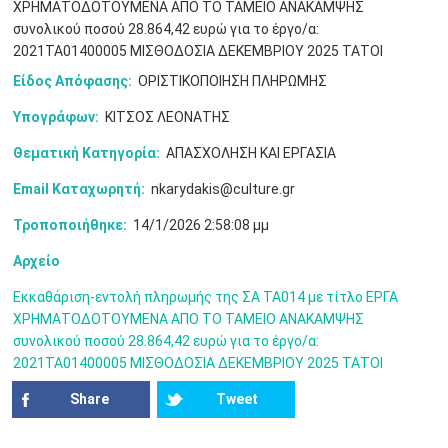
ΧΡΗΜΑΤΟΔΟΤΟΥΜΕΝΑ ΑΠΟ ΤΟ ΤΑΜΕΙΟ ΑΝΑΚΑΜΨΗΣ
συνολικού ποσού 28.864,42 ευρώ για το έργο/α:
2021ΤΑ01400005 ΜΙΣΘΟΔΟΣΙΑ ΔΕΚΕΜΒΡΙΟΥ 2025 ΤΑΤΟΙ
Είδος Απόφασης:
ΟΡΙΣΤΙΚΟΠΟΙΗΣΗ ΠΛΗΡΩΜΗΣ
Υπογράφων:
ΚΙΤΣΟΣ ΛΕΟΝΑΤΗΣ
Ιουν
1
2
3
4
5
6
Θεματική Κατηγορία:
ΑΠΑΣΧΟΛΗΣΗ ΚΑΙ ΕΡΓΑΣΙΑ
•
•
•
•
•
•
Email Καταχωρητή:
nkarydakis@culture.gr
7
8
9
10
11
12
13
•
•
•
•
•
•
•
Τροποποιήθηκε:
14/1/2026 2:58:08 μμ
14
15
16
17
18
19
20
Αρχείο
•
•
•
•
•
•
•
Εκκαθάριση-εντολή πληρωμής της ΣΑ ΤΑ014 με τίτλο ΕΡΓΑ
21
22
23
24
25
26
27
ΧΡΗΜΑΤΟΔΟΤΟΥΜΕΝΑ ΑΠΟ ΤΟ ΤΑΜΕΙΟ ΑΝΑΚΑΜΨΗΣ
•
•
•
•
•
•
•
συνολικού ποσού 28.864,42 ευρώ για το έργο/α:
2021ΤΑ01400005 ΜΙΣΘΟΔΟΣΙΑ ΔΕΚΕΜΒΡΙΟΥ 2025 ΤΑΤΟΙ
28
29
30
Ιουλ
1
2
3
4
•
•
•
•
•
•
•
•
•
•
Share
Tweet
5
6
7
8
9
10
11
•
•
•
•
•
•
•
•
•
•
•
•
•
•