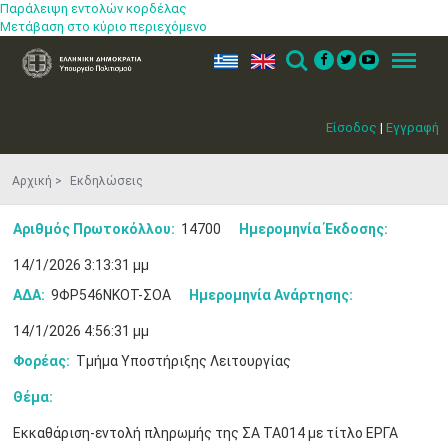
Παράλειψη εντολών κορδέλας
Μετάβαση στο κύριο περιεχόμενο
ελ
en
Search
Menu
Είσοδος
|
Εγγραφή
Αρχική
Εκδηλώσεις
Αριθμός Πρωτοκόλλου:
14700
Ημερομηνία Έκδοσης:
14/1/2026 3:13:31 μμ
ΑΔΑ:
9ΦΡ546ΝΚΟΤ-ΣΟΑ
Ημερομηνία Ανάρτησης:
14/1/2026 4:56:31 μμ
Φορέας:
Τμήμα Υποστήριξης Λειτουργίας
Θέμα:
Εκκαθάριση-εντολή πληρωμής της ΣΑ ΤΑ014 με τίτλο ΕΡΓΑ