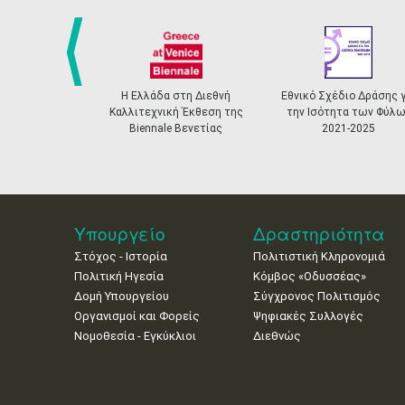
prev
Η Ελλάδα στη Διεθνή
Εθνικό Σχέδιο Δράσης γ
Καλλιτεχνική Έκθεση της
την Ισότητα των Φύλω
Biennale Βενετίας
2021-2025
Υπουργείο
Δραστηριότητα
Στόχος - Ιστορία
Πολιτιστική Κληρονομιά
Πολιτική Ηγεσία
Κόμβος «Οδυσσέας»
Δομή Υπουργείου
Σύγχρονος Πολιτισμός
Οργανισμοί και Φορείς
Ψηφιακές Συλλογές
Νομοθεσία - Εγκύκλιοι
Διεθνώς