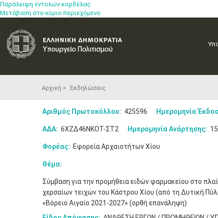
Παράλειψη εντολών κορδέλας
Μετάβαση στο κύριο περιεχόμενο
Υπ
Αρχική
Εκδηλώσεις
Αριθμός Πρωτοκόλλου:
425596
Ημερομηνία Έκδοσ
ΑΔΑ:
6ΧΖΔ46ΝΚΟΤ-ΣΤ2
Ημερομηνία Ανάρτησης:
15
Φορέας:
Εφορεία Αρχαιοτήτων Χίου
Θέμα:
Σύμβαση για την προμήθεια ειδών φαρμακείου στο πλαί
χερσαίων τειχών του Κάστρου Χίου (από τη Δυτική Πύ
«Βόρειο Αιγαίο 2021-2027» (ορθή επανάληψη)
Είδος Απόφασης:
ΑΝΑΘΕΣΗ ΕΡΓΩΝ / ΠΡΟΜΗΘΕΙΩΝ / Υ