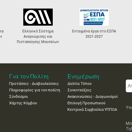
ια
Ελληνικό Σύστημα
Ενταγμένα έργα στο ΕΣΠΑ
ν
Αναγνώρισης και
2021-2027
Πιστοποίησης Μουσείων
Για τον Πολίτη
Ενημέρωση
Προτάσεις - Διαβουλεύσεις
Δελτία Τύπου
Πληροφορίες για τον πολίτη
Συνεντεύξεις
Σύνδεσμοι
Ανακοινώσεις - Διαγωνισμοί
Χάρτης Κόμβου
Επιλογή Προσωπικού
Υπ
Κεντρικά Συμβούλια ΥΠΠΟΑ
Μπ
Τη