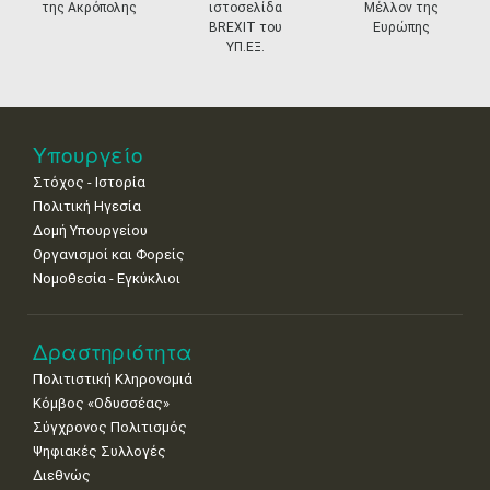
της Ακρόπολης
ιστοσελίδα
Μέλλον της
11
12
13
14
15
16
17
BREXIT του
Ευρώπης
•
•
•
•
•
•
•
ΥΠ.ΕΞ.
18
19
20
21
22
23
24
•
•
•
•
•
•
•
25
26
27
28
29
30
31
Υπουργείο
•
•
•
•
•
•
•
Στόχος - Ιστορία
Πολιτική Ηγεσία
Δομή Υπουργείου
Οργανισμοί και Φορείς
Νομοθεσία - Εγκύκλιοι
Δραστηριότητα
Πολιτιστική Κληρονομιά
Κόμβος «Οδυσσέας»
Σύγχρονος Πολιτισμός
Ψηφιακές Συλλογές
Διεθνώς