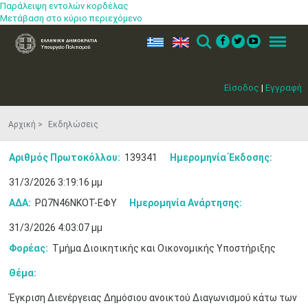
Παράλειψη εντολών κορδέλας
Μετάβαση στο κύριο περιεχόμενο
ελ
en
Search
Menu
Είσοδος
|
Εγγραφή
Αρχική
Εκδηλώσεις
Αριθμός Πρωτοκόλλου:
139341
Ημερομηνία Έκδοσης:
31/3/2026 3:19:16 μμ
ΑΔΑ:
ΡΩ7Ν46ΝΚΟΤ-ΕΦΥ
Ημερομηνία Ανάρτησης:
31/3/2026 4:03:07 μμ
Φορέας:
Τμήμα Διοικητικής και Οικονομικής Υποστήριξης
Θέμα:
Έγκριση Διενέργειας Δημόσιου ανοικτού Διαγωνισμού κάτω των