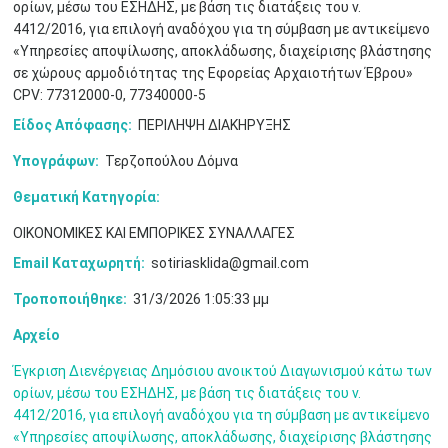
ορίων, μέσω του ΕΣΗΔΗΣ, με βάση τις διατάξεις του ν.
Μαϊ
1
2
4412/2016, για επιλογή αναδόχου για τη σύμβαση με αντικείμενο
•
•
«Υπηρεσίες αποψίλωσης, αποκλάδωσης, διαχείρισης βλάστησης
σε χώρους αρμοδιότητας της Εφορείας Αρχαιοτήτων Έβρου»
3
4
5
6
7
8
9
•
•
•
•
•
•
•
CPV: 77312000-0, 77340000-5
Είδος Απόφασης:
ΠΕΡΙΛΗΨΗ ΔΙΑΚΗΡΥΞΗΣ
10
11
12
13
14
15
16
•
•
•
•
•
•
•
Υπογράφων:
Τερζοπούλου Δόμνα
17
18
19
20
21
22
23
Θεματική Κατηγορία:
•
•
•
•
•
•
•
•
•
•
•
•
•
ΟΙΚΟΝΟΜΙΚΕΣ ΚΑΙ ΕΜΠΟΡΙΚΕΣ ΣΥΝΑΛΛΑΓΕΣ
24
25
26
27
28
29
30
•
•
•
•
•
•
•
Email Καταχωρητή:
sotiriasklida@gmail.com
Τροποποιήθηκε:
31/3/2026 1:05:33 μμ
31
Ιουν
1
2
3
4
5
6
•
•
•
•
•
•
•
Αρχείο
7
8
9
10
11
12
13
•
•
•
•
•
•
•
Έγκριση Διενέργειας Δημόσιου ανοικτού Διαγωνισμού κάτω των
ορίων, μέσω του ΕΣΗΔΗΣ, με βάση τις διατάξεις του ν.
14
15
16
17
18
19
20
4412/2016, για επιλογή αναδόχου για τη σύμβαση με αντικείμενο
•
•
•
•
•
•
•
«Υπηρεσίες αποψίλωσης, αποκλάδωσης, διαχείρισης βλάστησης