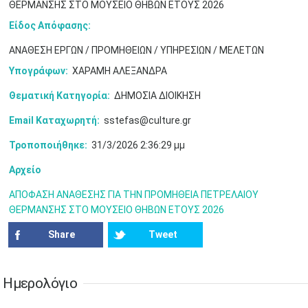
ΘΕΡΜΑΝΣΗΣ ΣΤΟ ΜΟΥΣΕΙΟ ΘΗΒΩΝ ΕΤΟΥΣ 2026
17
18
19
20
21
22
23
Είδος Απόφασης:
•
•
•
•
•
•
•
•
•
•
•
•
•
ΑΝΑΘΕΣΗ ΕΡΓΩΝ / ΠΡΟΜΗΘΕΙΩΝ / ΥΠΗΡΕΣΙΩΝ / ΜΕΛΕΤΩΝ
24
25
26
27
28
29
30
Υπογράφων:
ΧΑΡΑΜΗ ΑΛΕΞΑΝΔΡΑ
•
•
•
•
•
•
•
Θεματική Κατηγορία:
ΔΗΜΟΣΙΑ ΔΙΟΙΚΗΣΗ
31
Ιουν
1
2
3
4
5
6
•
•
•
•
•
•
•
Email Καταχωρητή:
sstefas@culture.gr
7
8
9
10
11
12
13
Τροποποιήθηκε:
31/3/2026 2:36:29 μμ
•
•
•
•
•
•
•
Αρχείο
14
15
16
17
18
19
20
•
•
•
•
•
•
•
ΑΠΟΦΑΣΗ ΑΝΑΘΕΣΗΣ ΓΙΑ ΤΗΝ ΠΡΟΜΗΘΕΙΑ ΠΕΤΡΕΛΑΙΟΥ
ΘΕΡΜΑΝΣΗΣ ΣΤΟ ΜΟΥΣΕΙΟ ΘΗΒΩΝ ΕΤΟΥΣ 2026
21
22
23
24
25
26
27
•
•
•
•
•
•
•
Share
Tweet
28
29
30
Ιουλ
1
2
3
4
•
•
•
•
•
•
•
•
•
•
Ημερολόγιο
5
6
7
8
9
10
11
•
•
•
•
•
•
•
•
•
•
•
•
•
•