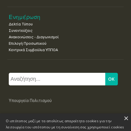
Ενημέρωση
Δελτία Τύπου
Συνεντεύξεις
Ανακοινώσεις - Διαγωνισμοί
Επιλογή Προσωπικού
Κεντρικά Συμβούλια ΥΠΠΟΑ
Υπουργείο Πολιτισμού
×
Μπουμπουλίνας 20-22, 106 82 Αθήνα
Ο ιστότοπος μαζί με τα απολύτως απαραίτητα cookies για την
Τηλ: +30 2131322100, 2131322421
mail: grplk@culture.gr
λειτουργία του ιστότοπου με τη συναίνεση σας χρησιμοποιεί cookies