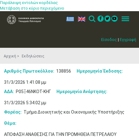
Παράλειψη εντολών κορδέλας
Μετάβαση στο κύριο περιεχόμενο
ελ
en
Search
Menu
Είσοδος
|
Εγγραφή
Αρχική
Εκδηλώσεις
Αριθμός Πρωτοκόλλου:
138856
Ημερομηνία Έκδοσης:
31/3/2026 1:41:08 μμ
ΑΔΑ:
Ρ05Ξ46ΝΚΟΤ-ΚΗΓ
Ημερομηνία Ανάρτησης:
Μαϊ
1
2
•
•
31/3/2026 5:34:02 μμ
Φορέας:
Τμήμα Διοικητικής και Οικονομικής Υποστήριξης
3
4
5
6
7
8
9
•
•
•
•
•
•
•
Θέμα:
10
11
12
13
14
15
16
ΑΠΟΦΑΣΗ ΑΝΑΘΕΣΗΣ ΓΙΑ ΤΗΝ ΠΡΟΜΗΘΕΙΑ ΠΕΤΡΕΛΑΙΟΥ
•
•
•
•
•
•
•