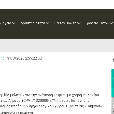
ουργείο
Δραστηριότητα
Για τον Πολίτη
Γραφείο Τύπου
ης:
31/3/2026 2:55:22 μμ
 Η/Μ μελετών για την ανέγερση κτιρίου με χρήση φυλακίου
στίας Λήμνου, (CPV: 71320000-7/Υπηρεσίες Εκπόνησης
ονισμός υποδομών αρχαιολογικού χώρου Ηφαιστίας ν. Λήμνου»
ΠΗΡΕΣΙΩΝ / ΜΕΛΕΤΩΝ