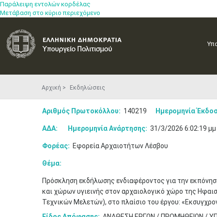
Παράλειψη εντολών κορδέλας
Μετάβαση στο κύριο περιεχόμενο
Υπ
Αρχική
Εκδηλώσεις
Αριθμός Πρωτοκόλλου:
140219
Ημερομηνία Έκδοσ
ΑΔΑ:
Ημερομηνία Ανάρτησης:
31/3/2026 6:02:19 μμ
Φορέας:
Εφορεία Αρχαιοτήτων Λέσβου
Θέμα:
Πρόσκληση εκδήλωσης ενδιαφέροντος για την εκπόνηση
και χώρων υγιεινής στον αρχαιολογικό χώρο της Ηφαι
Τεχνικών Μελετών), στο πλαίσιο του έργου: «Εκσυγχρ
Είδος Απόφασης:
ΑΝΑΘΕΣΗ ΕΡΓΩΝ / ΠΡΟΜΗΘΕΙΩΝ / Υ