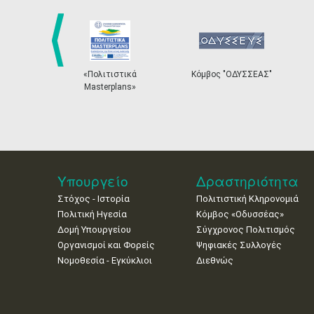
prev
λιτιστικά
Κόμβος "ΟΔΥΣΣΕΑΣ"
Ηλεκτρονικό Σύστ
terplans»
Εισιτηρίων
Υπουργείο
Δραστηριότητα
Στόχος - Ιστορία
Πολιτιστική Κληρονομιά
Πολιτική Ηγεσία
Κόμβος «Οδυσσέας»
Δομή Υπουργείου
Σύγχρονος Πολιτισμός
Οργανισμοί και Φορείς
Ψηφιακές Συλλογές
Νομοθεσία - Εγκύκλιοι
Διεθνώς