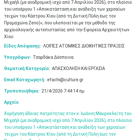
Μιχαήλ (με αναδρομική ισχύ από 7 Απριλίου 2026), στο πλαίσιο
Μαϊ
1
2
•
•
του υποέργου 1 «Αποκατάσταση και ανάδειξη των χερσαίων
τειχών του Κάστρου Χίου (από τη Δυτική Πύλη έως τον
3
4
5
6
7
8
9
Προμαχώνα Zeno)», που υλοποιείται με την μέθοδο της
•
•
•
•
•
•
•
αρχαιολογικής αυτεπιστασίας από την Εφορεία Αρχαιοτήτων
Χίου
10
11
12
13
14
15
16
•
•
•
•
•
•
•
Είδος Απόφασης:
ΛΟΙΠΕΣ ΑΤΟΜΙΚΕΣ ΔΙΟΙΚΗΤΙΚΕΣ ΠΡΑΞΕΙΣ
17
18
19
20
21
22
23
Υπογράφων:
Τσαρδάκα Δέσποινα
•
•
•
•
•
•
•
•
•
•
•
•
•
Θεματική Κατηγορία:
ΑΠΑΣΧΟΛΗΣΗ ΚΑΙ ΕΡΓΑΣΙΑ
24
25
26
27
28
29
30
•
•
•
•
•
•
•
Email Καταχωρητή:
efachi@culture.gr
Τροποποιήθηκε:
21/4/2026 7:44:14 πμ
31
Ιουν
1
2
3
4
5
6
•
•
•
•
•
•
•
Αρχείο
7
8
9
10
11
12
13
•
•
•
•
•
•
•
Χορήγηση άδειας πατρότητας στον κ. Ιωάννη Μαυροκλείτη του
Μιχαήλ (με αναδρομική ισχύ από 7 Απριλίου 2026), στο πλαίσιο
14
15
16
17
18
19
20
του υποέργου 1 «Αποκατάσταση και ανάδειξη των χερσαίων
•
•
•
•
•
•
•
τειχών του Κάστρου Χίου (από τη Δυτική Πύλη έως τον