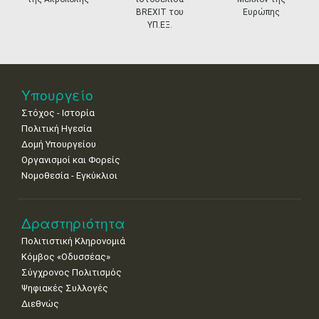
11
12
13
14
15
16
17
BREXIT του
Ευρώπης
•
•
•
•
•
•
•
ΥΠ.ΕΞ.
18
19
20
21
22
23
24
•
•
•
•
•
•
•
25
26
27
28
29
30
31
Υπουργείο
•
•
•
•
•
•
•
Στόχος - Ιστορία
Πολιτική Ηγεσία
Δομή Υπουργείου
Οργανισμοί και Φορείς
Νομοθεσία - Εγκύκλιοι
Δραστηριότητα
Πολιτιστική Κληρονομιά
Κόμβος «Οδυσσέας»
Σύγχρονος Πολιτισμός
Ψηφιακές Συλλογές
Διεθνώς