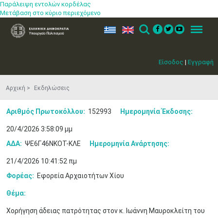
Παράλειψη εντολών κορδέλας
Μετάβαση στο κύριο περιεχόμενο
ελ
en
Search
Menu
Είσοδος
|
Εγγραφή
Αρχική
Εκδηλώσεις
Αριθμός Πρωτοκόλλου:
152993
Ημερομηνία Έκδοσης:
20/4/2026 3:58:09 μμ
ΑΔΑ:
ΨΕ6Γ46ΝΚΟΤ-ΚΛΕ
Ημερομηνία Ανάρτησης:
21/4/2026 10:41:52 πμ
Φορέας:
Εφορεία Αρχαιοτήτων Χίου
Θέμα:
Χορήγηση άδειας πατρότητας στον κ. Ιωάννη Μαυροκλείτη του