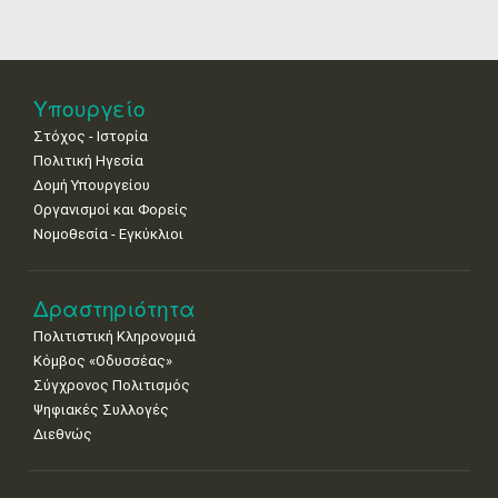
18
19
20
21
22
23
24
•
•
•
•
•
•
•
25
26
27
28
29
30
31
Υπουργείο
•
•
•
•
•
•
•
Στόχος - Ιστορία
Πολιτική Ηγεσία
Δομή Υπουργείου
Οργανισμοί και Φορείς
Νομοθεσία - Εγκύκλιοι
Δραστηριότητα
Πολιτιστική Κληρονομιά
Κόμβος «Οδυσσέας»
Σύγχρονος Πολιτισμός
Ψηφιακές Συλλογές
Διεθνώς