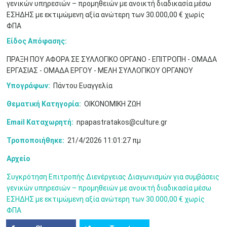
γενικών υπηρεσιών – προμηθειών με ανοικτή διαδικασία μέσω
ΕΣΗΔΗΣ με εκτιμώμενη αξία ανώτερη των 30.000,00 € χωρίς
3
4
5
6
7
8
9
•
•
•
•
•
•
•
ΦΠΑ
Είδος Απόφασης:
10
11
12
13
14
15
16
•
•
•
•
•
•
•
ΠΡΑΞΗ ΠΟΥ ΑΦΟΡΑ ΣΕ ΣΥΛΛΟΓΙΚΟ ΟΡΓΑΝΟ - ΕΠΙΤΡΟΠΗ - ΟΜΑΔΑ
ΕΡΓΑΣΙΑΣ - ΟΜΑΔΑ ΕΡΓΟΥ - ΜΕΛΗ ΣΥΛΛΟΓΙΚΟΥ ΟΡΓΑΝΟΥ
17
18
19
20
21
22
23
•
•
•
•
•
•
•
•
•
•
•
•
•
Υπογράφων:
Πάντου Ευαγγελία
24
25
26
27
28
29
30
Θεματική Κατηγορία:
ΟΙΚΟΝΟΜΙΚΗ ΖΩΗ
•
•
•
•
•
•
•
Email Καταχωρητή:
npapastratakos@culture.gr
31
Ιουν
1
2
3
4
5
6
•
•
•
•
•
•
•
Τροποποιήθηκε:
21/4/2026 11:01:27 πμ
7
8
9
10
11
12
13
Αρχείο
•
•
•
•
•
•
•
Συγκρότηση Επιτροπής Διενέργειας Διαγωνισμών για συμβάσεις
14
15
16
17
18
19
20
γενικών υπηρεσιών – προμηθειών με ανοικτή διαδικασία μέσω
•
•
•
•
•
•
•
ΕΣΗΔΗΣ με εκτιμώμενη αξία ανώτερη των 30.000,00 € χωρίς
ΦΠΑ
21
22
23
24
25
26
27
•
•
•
•
•
•
•