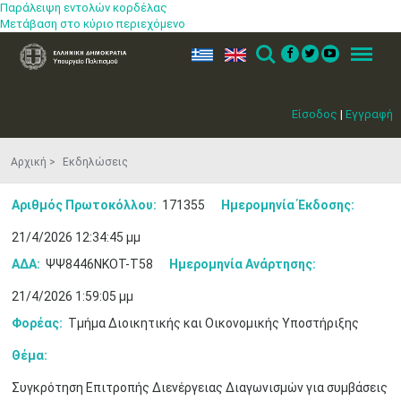
Παράλειψη εντολών κορδέλας
Μετάβαση στο κύριο περιεχόμενο
ελ
en
Search
Menu
Είσοδος
|
Εγγραφή
Αρχική
Εκδηλώσεις
Αριθμός Πρωτοκόλλου:
171355
Ημερομηνία Έκδοσης:
21/4/2026 12:34:45 μμ
ΑΔΑ:
ΨΨ8446ΝΚΟΤ-Τ58
Ημερομηνία Ανάρτησης:
21/4/2026 1:59:05 μμ
Φορέας:
Τμήμα Διοικητικής και Οικονομικής Υποστήριξης
Θέμα:
Μαϊ
1
2
Συγκρότηση Επιτροπής Διενέργειας Διαγωνισμών για συμβάσεις
•
•