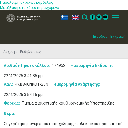
Παράλειψη εντολών κορδέλας
Μετάβαση στο κύριο περιεχόμενο
ελ
en
Search
Menu
Είσοδος
|
Εγγραφή
Αρχική
Εκδηλώσεις
Αριθμός Πρωτοκόλλου:
174952
Ημερομηνία Έκδοσης:
22/4/2026 3:41:36 μμ
ΑΔΑ:
ΨΚΒ346ΝΚΟΤ-Σ7Ν
Ημερομηνία Ανάρτησης:
22/4/2026 3:54:16 μμ
Φορέας:
Τμήμα Διοικητικής και Οικονομικής Υποστήριξης
Θέμα:
Συγκρότηση συνεργείου απασχόλησης φυλακτικού προσωπικού