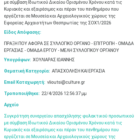
με σύμβαση Ιδιωτικού Δικαίου Ορισμένου Χρόνου κατά τις
Κυριακές και εξαιρέσιμες και πέραν του πενθημέρου που
εργάζεται σε Μουσεία και Αρχαιολογικούς χώρους της
Εφορείας Αρχαιοτήτων Θεσπρωτίας της ΣΟΧ1/2026
Είδος Απόφασης:
ΠΡΑΞΗ ΠΟΥ ΑΦΟΡΑ ΣΕ ΣΥΛΛΟΓΙΚΟ ΟΡΓΑΝΟ - ΕΠΙΤΡΟΠΗ - ΟΜΑΔΑ
ΕΡΓΑΣΙΑΣ - ΟΜΑΔΑ ΕΡΓΟΥ - ΜΕΛΗ ΣΥΛΛΟΓΙΚΟΥ ΟΡΓΑΝΟΥ
Υπογράφων:
ΧΟΥΛΙΑΡΑΣ ΙΩΑΝΝΗΣ
Θεματική Κατηγορία:
ΑΠΑΣΧΟΛΗΣΗ ΚΑΙ ΕΡΓΑΣΙΑ
Ιουν
1
2
3
4
5
6
•
•
•
•
•
•
Email Καταχωρητή:
vlioutsi@culture.gr
Τροποποιήθηκε:
22/4/2026 12:56:37 μμ
7
8
9
10
11
12
13
•
•
•
•
•
•
•
Αρχείο
14
15
16
17
18
19
20
•
•
•
•
•
•
•
Συγκρότηση συνεργείου απασχόλησης φυλακτικού προσωπικού
με σύμβαση Ιδιωτικού Δικαίου Ορισμένου Χρόνου κατά τις
21
22
23
24
25
26
27
Κυριακές και εξαιρέσιμες και πέραν του πενθημέρου που
•
•
•
•
•
•
•
εργάζεται σε Μουσεία και Αρχαιολογικούς χώρους της