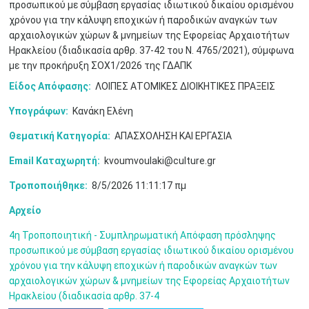
•
•
προσωπικού με σύμβαση εργασίας ιδιωτικού δικαίου ορισμένου
χρόνου για την κάλυψη εποχικών ή παροδικών αναγκών των
3
4
5
6
7
8
9
αρχαιολογικών χώρων & μνημείων της Εφορείας Αρχαιοτήτων
•
•
•
•
•
•
•
Ηρακλείου (διαδικασία αρθρ. 37-42 του Ν. 4765/2021), σύμφωνα
με την προκήρυξη ΣΟΧ1/2026 της ΓΔΑΠΚ
10
11
12
13
14
15
16
•
•
•
•
•
•
•
Είδος Απόφασης:
ΛΟΙΠΕΣ ΑΤΟΜΙΚΕΣ ΔΙΟΙΚΗΤΙΚΕΣ ΠΡΑΞΕΙΣ
17
18
19
20
21
22
23
Υπογράφων:
Κανάκη Ελένη
•
•
•
•
•
•
•
•
•
•
•
•
•
Θεματική Κατηγορία:
ΑΠΑΣΧΟΛΗΣΗ ΚΑΙ ΕΡΓΑΣΙΑ
24
25
26
27
28
29
30
•
•
•
•
•
•
•
Email Καταχωρητή:
kvoumvoulaki@culture.gr
Τροποποιήθηκε:
8/5/2026 11:11:17 πμ
31
Ιουν
1
2
3
4
5
6
•
•
•
•
•
•
•
Αρχείο
7
8
9
10
11
12
13
•
•
•
•
•
•
•
4η Τροποποιητική - Συμπληρωματική Απόφαση πρόσληψης
προσωπικού με σύμβαση εργασίας ιδιωτικού δικαίου ορισμένου
14
15
16
17
18
19
20
χρόνου για την κάλυψη εποχικών ή παροδικών αναγκών των
•
•
•
•
•
•
•
αρχαιολογικών χώρων & μνημείων της Εφορείας Αρχαιοτήτων
Ηρακλείου (διαδικασία αρθρ. 37-4
21
22
23
24
25
26
27