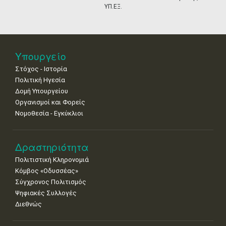
•
•
•
•
•
•
•
ΥΠ.ΕΞ.
18
19
20
21
22
23
24
•
•
•
•
•
•
•
25
26
27
28
29
30
31
Υπουργείο
•
•
•
•
•
•
•
Στόχος - Ιστορία
Πολιτική Ηγεσία
Δομή Υπουργείου
Οργανισμοί και Φορείς
Νομοθεσία - Εγκύκλιοι
Δραστηριότητα
Πολιτιστική Κληρονομιά
Κόμβος «Οδυσσέας»
Σύγχρονος Πολιτισμός
Ψηφιακές Συλλογές
Διεθνώς