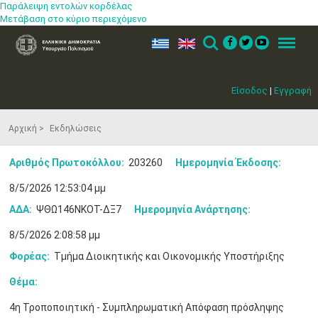
Παράλειψη εντολών κορδέλας
Μετάβαση στο κύριο περιεχόμενο
ελ
en
Search
Menu
Είσοδος
|
Εγγραφή
Αρχική
Εκδηλώσεις
Αριθμός Πρωτοκόλλου:
203260
Ημερομηνία Έκδοσης:
8/5/2026 12:53:04 μμ
ΑΔΑ:
ΨΘΩ146ΝΚΟΤ-ΔΞ7
Ημερομηνία Ανάρτησης:
8/5/2026 2:08:58 μμ
Φορέας:
Τμήμα Διοικητικής και Οικονομικής Υποστήριξης
Θέμα:
4η Τροποποιητική - Συμπληρωματική Απόφαση πρόσληψης
Μαϊ
1
2