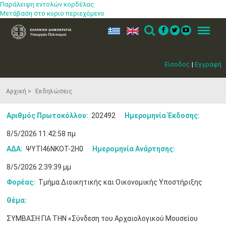
Παράλειψη εντολών κορδέλας
Μετάβαση στο κύριο περιεχόμενο
ελ
en
Search
Menu
Είσοδος
|
Εγγραφή
Αρχική
Εκδηλώσεις
Αριθμός Πρωτοκόλλου:
202492
Ημερομηνία Έκδοσης:
8/5/2026 11:42:58 πμ
ΑΔΑ:
ΨΥΤΙ46ΝΚΟΤ-2Η0
Ημερομηνία Ανάρτησης:
8/5/2026 2:39:39 μμ
Φορέας:
Τμήμα Διοικητικής και Οικονομικής Υποστήριξης
Θέμα:
ΣΥΜΒΑΣΗ ΓΙΑ ΤΗΝ «Σύνδεση του Αρχαιολογικού Μουσείου