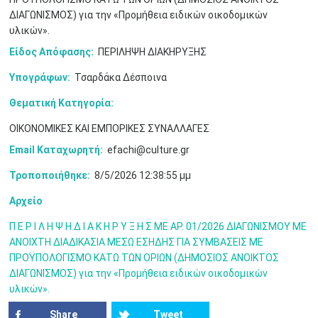
ΔΙΑΓΩΝΙΣΜΟΣ) για την «Προμήθεια ειδικών οικοδομικών
3
4
5
6
7
8
9
•
•
•
•
•
•
•
υλικών».
Είδος Απόφασης:
ΠΕΡΙΛΗΨΗ ΔΙΑΚΗΡΥΞΗΣ
10
11
12
13
14
15
16
•
•
•
•
•
•
•
Υπογράφων:
Τσαρδάκα Δέσποινα
17
18
19
20
21
22
23
Θεματική Κατηγορία:
•
•
•
•
•
•
•
•
•
•
•
•
•
ΟΙΚΟΝΟΜΙΚΕΣ ΚΑΙ ΕΜΠΟΡΙΚΕΣ ΣΥΝΑΛΛΑΓΕΣ
24
25
26
27
28
29
30
•
•
•
•
•
•
•
Email Καταχωρητή:
efachi@culture.gr
Τροποποιήθηκε:
8/5/2026 12:38:55 μμ
31
Ιουν
1
2
3
4
5
6
•
•
•
•
•
•
•
Αρχείο
7
8
9
10
11
12
13
•
•
•
•
•
•
•
Π Ε Ρ Ι Λ Η Ψ Η Δ Ι Α Κ Η Ρ Υ Ξ Η Σ ΜΕ ΑΡ. 01/2026 ΔΙΑΓΩΝΙΣΜΟΥ ΜΕ
ΑΝΟΙΧΤΗ ΔΙΑΔΙΚΑΣΙΑ ΜΕΣΩ ΕΣΗΔΗΣ ΓΙΑ ΣΥΜΒΑΣΕΙΣ ΜΕ
14
15
16
17
18
19
20
ΠΡΟΫΠΟΛΟΓΙΣΜΟ ΚΑΤΩ ΤΩΝ ΟΡΙΩΝ (ΔΗΜΟΣΙΟΣ ΑΝΟΙΚΤΟΣ
•
•
•
•
•
•
•
ΔΙΑΓΩΝΙΣΜΟΣ) για την «Προμήθεια ειδικών οικοδομικών
υλικών».
21
22
23
24
25
26
27
•
•
•
•
•
•
•
Share
Tweet