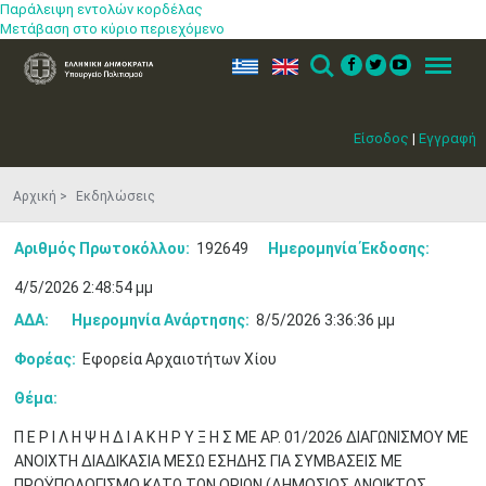
Παράλειψη εντολών κορδέλας
Μετάβαση στο κύριο περιεχόμενο
ελ
en
Search
Menu
Είσοδος
|
Εγγραφή
Αρχική
Εκδηλώσεις
Αριθμός Πρωτοκόλλου:
192649
Ημερομηνία Έκδοσης:
4/5/2026 2:48:54 μμ
ΑΔΑ:
Ημερομηνία Ανάρτησης:
8/5/2026 3:36:36 μμ
Φορέας:
Εφορεία Αρχαιοτήτων Χίου
Θέμα:
Π Ε Ρ Ι Λ Η Ψ Η Δ Ι Α Κ Η Ρ Υ Ξ Η Σ ΜΕ ΑΡ. 01/2026 ΔΙΑΓΩΝΙΣΜΟΥ ΜΕ
Μαϊ
1
2
ΑΝΟΙΧΤΗ ΔΙΑΔΙΚΑΣΙΑ ΜΕΣΩ ΕΣΗΔΗΣ ΓΙΑ ΣΥΜΒΑΣΕΙΣ ΜΕ
•
•
ΠΡΟΫΠΟΛΟΓΙΣΜΟ ΚΑΤΩ ΤΩΝ ΟΡΙΩΝ (ΔΗΜΟΣΙΟΣ ΑΝΟΙΚΤΟΣ