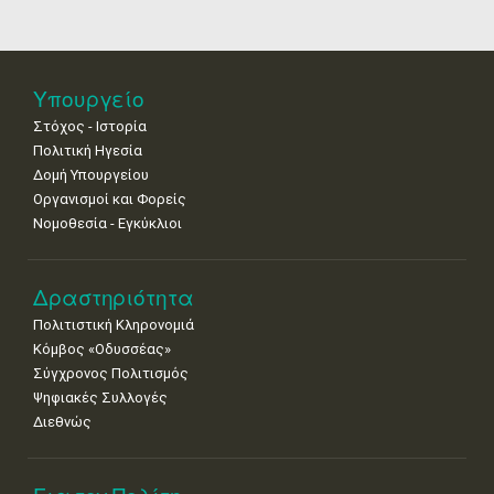
18
19
20
21
22
23
24
•
•
•
•
•
•
•
25
26
27
28
29
30
31
Υπουργείο
•
•
•
•
•
•
•
Στόχος - Ιστορία
Πολιτική Ηγεσία
Δομή Υπουργείου
Οργανισμοί και Φορείς
Νομοθεσία - Εγκύκλιοι
Δραστηριότητα
Πολιτιστική Κληρονομιά
Κόμβος «Οδυσσέας»
Σύγχρονος Πολιτισμός
Ψηφιακές Συλλογές
Διεθνώς