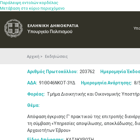
Παράλειψη εντολών κορδέλας
Μετάβαση στο κύριο περιεχόμενο
Υπ
Αρχική
Εκδηλώσεις
Αριθμός Πρωτοκόλλου:
203762
Ημερομηνία Έκδοσ
ΑΔΑ:
91Θ046ΝΚΟΤ-3ΥΔ
Ημερομηνία Ανάρτησης:
8/
Φορέας:
Τμήμα Διοικητικής και Οικονομικής Υποστήρ
Θέμα:
Απόφαση έγκρισης Γ’ πρακτικού της επιτροπής διενέργ
τη σύμβαση «Υπηρεσίες αποψίλωσης, αποκλάδωσης, δι
Αρχαιοτήτων Έβρου»
Είδος Απόφασης:
ΚΑΤΑΚΥΡΩΣΗ