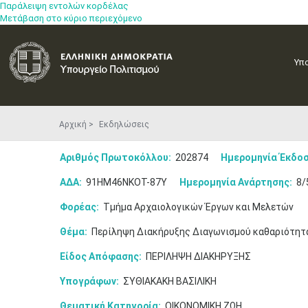
Παράλειψη εντολών κορδέλας
Μετάβαση στο κύριο περιεχόμενο
Υπ
Αρχική
Εκδηλώσεις
Αριθμός Πρωτοκόλλου:
202874
Ημερομηνία Έκδοσ
ΑΔΑ:
91ΗΜ46ΝΚΟΤ-87Υ
Ημερομηνία Ανάρτησης:
8/
Φορέας:
Τμήμα Αρχαιολογικών Έργων και Μελετών
Θέμα:
Περίληψη Διακήρυξης Διαγωνισμού καθαριότητα
Είδος Απόφασης:
ΠΕΡΙΛΗΨΗ ΔΙΑΚΗΡΥΞΗΣ
Υπογράφων:
ΣΥΘΙΑΚΑΚΗ ΒΑΣΙΛΙΚΗ
Θεματική Κατηγορία:
ΟΙΚΟΝΟΜΙΚΗ ΖΩΗ