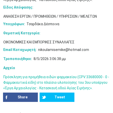
10
11
12
13
14
15
16
Είδος Απόφασης:
•
•
•
•
•
•
•
ΑΝΑΘΕΣΗ ΕΡΓΩΝ / ΠΡΟΜΗΘΕΙΩΝ / ΥΠΗΡΕΣΙΩΝ / ΜΕΛΕΤΩΝ
17
18
19
20
21
22
23
•
•
•
•
•
•
•
•
•
•
•
•
•
Υπογράφων:
Τσαρδάκα Δέσποινα
Θεματική Κατηγορία:
24
25
26
27
28
29
30
•
•
•
•
•
•
•
ΟΙΚΟΝΟΜΙΚΕΣ ΚΑΙ ΕΜΠΟΡΙΚΕΣ ΣΥΝΑΛΛΑΓΕΣ
31
Ιουν
1
2
3
4
5
6
Email Καταχωρητή:
nikoulamisemike@hotmail.com
•
•
•
•
•
•
•
Τροποποιήθηκε:
8/5/2026 3:06:38 μμ
7
8
9
10
11
12
13
•
•
•
•
•
•
•
Αρχείο
14
15
16
17
18
19
20
Πρόσκληση για προμήθεια ειδών φαρμακείου (CPV:33680000 - 0 -
•
•
•
•
•
•
•
Φαρμακευτικά είδη) στο πλαίσιο υλοποίησης του 3ου υποέργου
«Έργα Αρχαιολογίας - Κατασκευή οδού Αγίας Ειρήνης».
21
22
23
24
25
26
27
•
•
•
•
•
•
•
Share
Tweet
28
29
30
Ιουλ
1
2
3
4
•
•
•
•
•
•
•
•
•
•