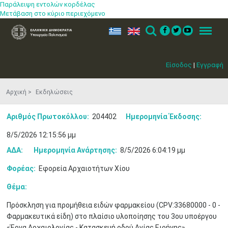
Παράλειψη εντολών κορδέλας
Μετάβαση στο κύριο περιεχόμενο
ελ
en
Search
Menu
Είσοδος
|
Εγγραφή
Αρχική
Εκδηλώσεις
Αριθμός Πρωτοκόλλου:
204402
Ημερομηνία Έκδοσης:
8/5/2026 12:15:56 μμ
ΑΔΑ:
Ημερομηνία Ανάρτησης:
8/5/2026 6:04:19 μμ
Φορέας:
Εφορεία Αρχαιοτήτων Χίου
Μαϊ
1
2
Θέμα:
•
•
Πρόσκληση για προμήθεια ειδών φαρμακείου (CPV:33680000 - 0 -
3
4
5
6
7
8
9
Φαρμακευτικά είδη) στο πλαίσιο υλοποίησης του 3ου υποέργου
•
•
•
•
•
•
•
«Έργα Αρχαιολογίας - Κατασκευή οδού Αγίας Ειρήνης».