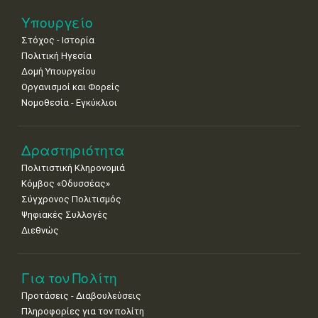
25
26
27
28
29
30
31
Υπουργείο
•
•
•
•
•
•
•
Στόχος - Ιστορία
Πολιτική Ηγεσία
Δομή Υπουργείου
Οργανισμοί και Φορείς
Νομοθεσία - Εγκύκλιοι
Δραστηριότητα
Πολιτιστική Κληρονομιά
Κόμβος «Οδυσσέας»
Σύγχρονος Πολιτισμός
Ψηφιακές Συλλογές
Διεθνώς
Για τον Πολίτη
Προτάσεις - Διαβουλεύσεις
Πληροφορίες για τον πολίτη