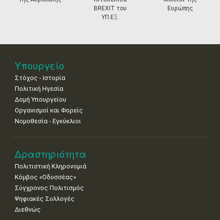
11
12
13
14
15
16
17
BREXIT του
Ευρώπης
•
•
•
•
•
•
•
ΥΠ.ΕΞ.
18
19
20
21
22
23
24
•
•
•
•
•
•
•
25
26
27
28
29
30
31
Υπουργείο
•
•
•
•
•
•
•
Στόχος - Ιστορία
Πολιτική Ηγεσία
Δομή Υπουργείου
Οργανισμοί και Φορείς
Νομοθεσία - Εγκύκλιοι
Δραστηριότητα
Πολιτιστική Κληρονομιά
Κόμβος «Οδυσσέας»
Σύγχρονος Πολιτισμός
Ψηφιακές Συλλογές
Διεθνώς