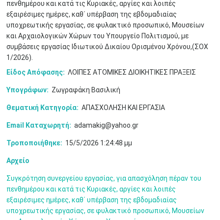
πενθημέρου και κατά τις Κυριακές, αργίες και λοιπές
Μαϊ
1
2
•
•
εξαιρέσιμες ημέρες, καθ΄ υπέρβαση της εβδομαδιαίας
υποχρεωτικής εργασίας, σε φυλακτικό προσωπικό, Μουσείων
3
4
5
6
7
8
9
και Αρχαιολογικών Χώρων του Υπουργείο Πολιτισμού, με
•
•
•
•
•
•
•
συμβάσεις εργασίας Ιδιωτικού Δικαίου Ορισμένου Χρόνου,(ΣΟΧ
1/2026).
10
11
12
13
14
15
16
•
•
•
•
•
•
•
Είδος Απόφασης:
ΛΟΙΠΕΣ ΑΤΟΜΙΚΕΣ ΔΙΟΙΚΗΤΙΚΕΣ ΠΡΑΞΕΙΣ
17
18
19
20
21
22
23
Υπογράφων:
Ζωγραφάκη Βασιλική
•
•
•
•
•
•
•
•
•
•
•
•
•
Θεματική Κατηγορία:
ΑΠΑΣΧΟΛΗΣΗ ΚΑΙ ΕΡΓΑΣΙΑ
24
25
26
27
28
29
30
•
•
•
•
•
•
•
Email Καταχωρητή:
adamakig@yahoo.gr
Τροποποιήθηκε:
15/5/2026 1:24:48 μμ
31
Ιουν
1
2
3
4
5
6
•
•
•
•
•
•
•
Αρχείο
7
8
9
10
11
12
13
•
•
•
•
•
•
•
Συγκρότηση συνεργείου εργασίας, για απασχόληση πέραν του
πενθημέρου και κατά τις Κυριακές, αργίες και λοιπές
14
15
16
17
18
19
20
εξαιρέσιμες ημέρες, καθ΄ υπέρβαση της εβδομαδιαίας
•
•
•
•
•
•
•
υποχρεωτικής εργασίας, σε φυλακτικό προσωπικό, Μουσείων