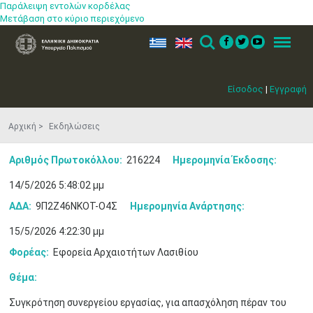
Παράλειψη εντολών κορδέλας
Μετάβαση στο κύριο περιεχόμενο
ελ
en
Search
Menu
Είσοδος
|
Εγγραφή
Αρχική
Εκδηλώσεις
Αριθμός Πρωτοκόλλου:
216224
Ημερομηνία Έκδοσης:
14/5/2026 5:48:02 μμ
ΑΔΑ:
9Π2Ζ46ΝΚΟΤ-Ο4Σ
Ημερομηνία Ανάρτησης:
15/5/2026 4:22:30 μμ
Φορέας:
Εφορεία Αρχαιοτήτων Λασιθίου
Θέμα:
Συγκρότηση συνεργείου εργασίας, για απασχόληση πέραν του