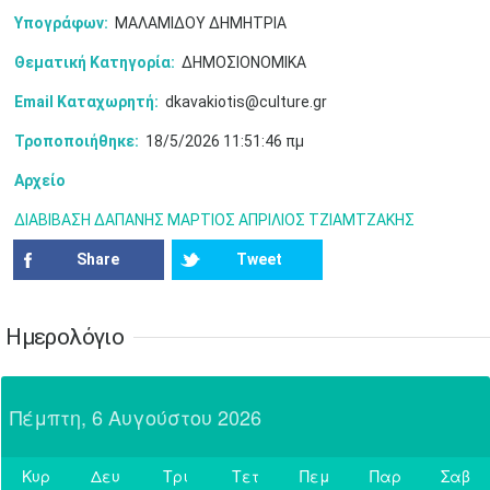
•
•
•
•
•
•
•
Υπογράφων:
ΜΑΛΑΜΙΔΟΥ ΔΗΜΗΤΡΙΑ
31
Ιουν
1
2
3
4
5
6
•
•
•
•
•
•
•
Θεματική Κατηγορία:
ΔΗΜΟΣΙΟΝΟΜΙΚΑ
Email Καταχωρητή:
dkavakiotis@culture.gr
7
8
9
10
11
12
13
•
•
•
•
•
•
•
Τροποποιήθηκε:
18/5/2026 11:51:46 πμ
14
15
16
17
18
19
20
Αρχείο
•
•
•
•
•
•
•
ΔΙΑΒΙΒΑΣΗ ΔΑΠΑΝΗΣ ΜΑΡΤΙΟΣ ΑΠΡΙΛΙΟΣ ΤΖΙΑΜΤΖΑΚΗΣ
21
22
23
24
25
26
27
•
•
•
•
•
•
•
Share
Tweet
28
29
30
Ιουλ
1
2
3
4
•
•
•
•
•
•
•
•
•
•
Ημερολόγιο
5
6
7
8
9
10
11
•
•
•
•
•
•
•
•
•
•
•
•
•
•
Πέμπτη, 6 Αυγούστου 2026
12
13
14
15
16
17
18
•
•
•
•
•
•
•
•
•
•
•
•
•
•
Κυρ
Δευ
Τρι
Τετ
Πεμ
Παρ
Σαβ
19
20
21
22
23
24
25
Σήμερα