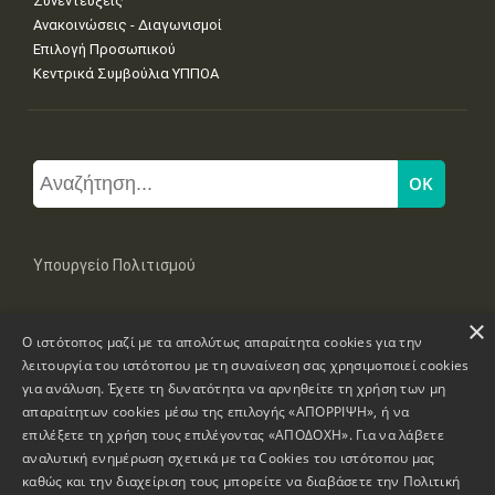
Συνεντεύξεις
Ανακοινώσεις - Διαγωνισμοί
Επιλογή Προσωπικού
Κεντρικά Συμβούλια ΥΠΠΟΑ
Υπουργείο Πολιτισμού
×
Μπουμπουλίνας 20-22, 106 82 Αθήνα
Ο ιστότοπος μαζί με τα απολύτως απαραίτητα cookies για την
Τηλ: +30 2131322100, 2131322421
mail: grplk@culture.gr
λειτουργία του ιστότοπου με τη συναίνεση σας χρησιμοποιεί cookies
για ανάλυση. Έχετε τη δυνατότητα να αρνηθείτε τη χρήση των μη
απαραίτητων cookies μέσω της επιλογής «ΑΠΟΡΡΙΨΗ», ή να
επιλέξετε τη χρήση τους επιλέγοντας «ΑΠΟΔΟΧΗ». Για να λάβετε
αναλυτική ενημέρωση σχετικά με τα Cookies του ιστότοπου μας
καθώς και την διαχείριση τους μπορείτε να διαβάσετε την
Πολιτική