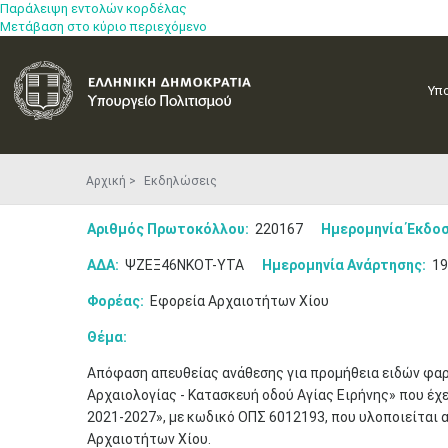
Παράλειψη εντολών κορδέλας
Μετάβαση στο κύριο περιεχόμενο
Υπ
Αρχική
Εκδηλώσεις
Αριθμός Πρωτοκόλλου:
220167
Ημερομηνία Έκδοσ
ΑΔΑ:
ΨΖΕΞ46ΝΚΟΤ-ΥΤΑ
Ημερομηνία Ανάρτησης:
19
Φορέας:
Εφορεία Αρχαιοτήτων Χίου
Θέμα:
Απόφαση απευθείας ανάθεσης για προμήθεια ειδών φαρ
Αρχαιολογίας - Κατασκευή οδού Αγίας Ειρήνης» που έχε
2021-2027», με κωδικό ΟΠΣ 6012193, που υλοποιείται 
Αρχαιοτήτων Χίου.