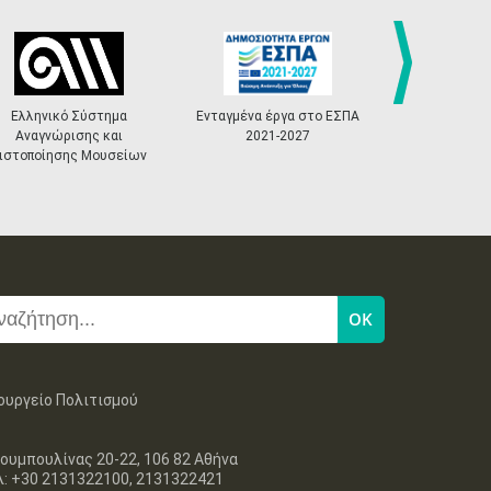
27
28
29
30
Οκτ
1
2
3
•
•
•
•
•
•
•
4
5
6
7
8
9
10
•
•
•
•
•
•
•
next
Ελληνικό Σύστημα
Ενταγμένα έργα στο ΕΣΠΑ
«Πολιτ
Αναγνώρισης και
2021-2027
Master
11
12
13
14
15
16
17
ιστοποίησης Μουσείων
•
•
•
•
•
•
•
18
19
20
21
22
23
24
•
•
•
•
•
•
•
25
26
27
28
29
30
31
•
•
•
•
•
•
•
ουργείο Πολιτισμού
ουμπουλίνας 20-22, 106 82 Αθήνα
λ: +30 2131322100, 2131322421