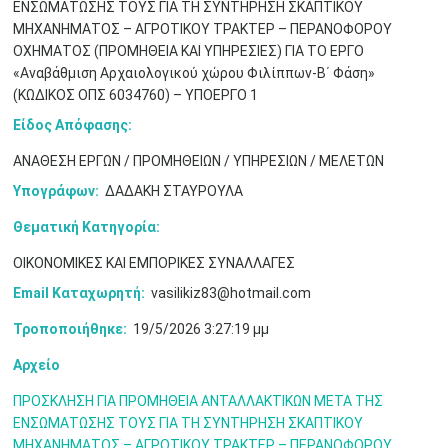
ΕΝΣΩΜΑΤΩΣΗΣ ΤΟΥΣ ΓΙΑ ΤΗ ΣΥΝΤΗΡΗΣΗ ΣΚΑΠΤΙΚΟΥ
ΜΗΧΑΝΗΜΑΤΟΣ – ΑΓΡΟΤΙΚΟΥ ΤΡΑΚΤΕΡ – ΠΕΡΑΝΟΦΟΡΟΥ
ΟΧΗΜΑΤΟΣ (ΠΡΟΜΗΘΕΙΑ ΚΑΙ ΥΠΗΡΕΣΙΕΣ) ΓΙΑ ΤΟ ΕΡΓΟ
Μαϊ
1
2
«Αναβάθμιση Αρχαιολογικού χώρου Φιλίππων-Β΄ Φάση»
•
•
(ΚΩΔΙΚΟΣ ΟΠΣ 6034760) – ΥΠΟΕΡΓΟ 1
Είδος Απόφασης:
3
4
5
6
7
8
9
•
•
•
•
•
•
•
ΑΝΑΘΕΣΗ ΕΡΓΩΝ / ΠΡΟΜΗΘΕΙΩΝ / ΥΠΗΡΕΣΙΩΝ / ΜΕΛΕΤΩΝ
10
11
12
13
14
15
16
Υπογράφων:
ΔΑΔΑΚΗ ΣΤΑΥΡΟΥΛΑ
•
•
•
•
•
•
•
Θεματική Κατηγορία:
17
18
19
20
21
22
23
•
•
•
•
•
•
•
•
•
•
•
•
•
ΟΙΚΟΝΟΜΙΚΕΣ ΚΑΙ ΕΜΠΟΡΙΚΕΣ ΣΥΝΑΛΛΑΓΕΣ
Email Καταχωρητή:
vasilikiz83@hotmail.com
24
25
26
27
28
29
30
•
•
•
•
•
•
•
Τροποποιήθηκε:
19/5/2026 3:27:19 μμ
31
Ιουν
1
2
3
4
5
6
Αρχείο
•
•
•
•
•
•
•
ΠΡΟΣΚΛΗΣΗ ΓΙΑ ΠΡΟΜΗΘΕΙΑ ΑΝΤΑΛΛΑΚΤΙΚΩΝ ΜΕΤΑ ΤΗΣ
7
8
9
10
11
12
13
•
•
•
•
•
•
•
ΕΝΣΩΜΑΤΩΣΗΣ ΤΟΥΣ ΓΙΑ ΤΗ ΣΥΝΤΗΡΗΣΗ ΣΚΑΠΤΙΚΟΥ
ΜΗΧΑΝΗΜΑΤΟΣ – ΑΓΡΟΤΙΚΟΥ ΤΡΑΚΤΕΡ – ΠΕΡΑΝΟΦΟΡΟΥ