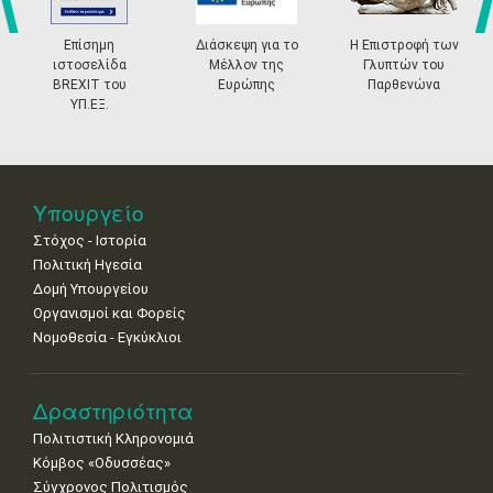
4
5
6
7
8
9
10
•
•
•
•
•
•
•
prev
ne
Επίσημη
Διάσκεψη για το
Η Επιστροφή των
ιστοσελίδα
Μέλλον της
Γλυπτών του
11
12
13
14
15
16
17
BREXIT του
Ευρώπης
Παρθενώνα
•
•
•
•
•
•
•
ΥΠ.ΕΞ.
18
19
20
21
22
23
24
•
•
•
•
•
•
•
25
26
27
28
29
30
31
Υπουργείο
•
•
•
•
•
•
•
Στόχος - Ιστορία
Πολιτική Ηγεσία
Δομή Υπουργείου
Οργανισμοί και Φορείς
Νομοθεσία - Εγκύκλιοι
Δραστηριότητα
Πολιτιστική Κληρονομιά
Κόμβος «Οδυσσέας»
Σύγχρονος Πολιτισμός