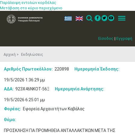
Παράλειψη εντολών κορδέλας
Μετάβαση στο κύριο περιεχόμενο
ελ
en
Search
Menu
Είσοδος
|
Εγγραφή
Αρχική
Εκδηλώσεις
Αριθμός Πρωτοκόλλου:
220898
Ημερομηνία Έκδοσης:
19/5/2026 1:36:29 μμ
ΑΔΑ:
923Χ46ΝΚΟΤ-56Ξ
Ημερομηνία Ανάρτησης:
19/5/2026 6:25:01 μμ
Φορέας:
Εφορεία Αρχαιοτήτων Καβάλας
Θέμα:
ΠΡΟΣΚΛΗΣΗ ΓΙΑ ΠΡΟΜΗΘΕΙΑ ΑΝΤΑΛΛΑΚΤΙΚΩΝ ΜΕΤΑ ΤΗΣ