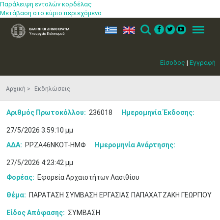
Παράλειψη εντολών κορδέλας
Μετάβαση στο κύριο περιεχόμενο
ελ
en
Search
Menu
Είσοδος
|
Εγγραφή
Αρχική
Εκδηλώσεις
Αριθμός Πρωτοκόλλου:
236018
Ημερομηνία Έκδοσης:
27/5/2026 3:59:10 μμ
ΑΔΑ:
ΡΡΖΑ46ΝΚΟΤ-ΗΜΦ
Ημερομηνία Ανάρτησης:
27/5/2026 4:23:42 μμ
Φορέας:
Εφορεία Αρχαιοτήτων Λασιθίου
Θέμα:
ΠΑΡΑΤΑΣΗ ΣΥΜΒΑΣΗ ΕΡΓΑΣΙΑΣ ΠΑΠΑΧΑΤΖΑΚΗ ΓΕΩΡΓΙΟΥ
Είδος Απόφασης:
ΣΥΜΒΑΣΗ
Ιουν
1
2
3
4
5
6