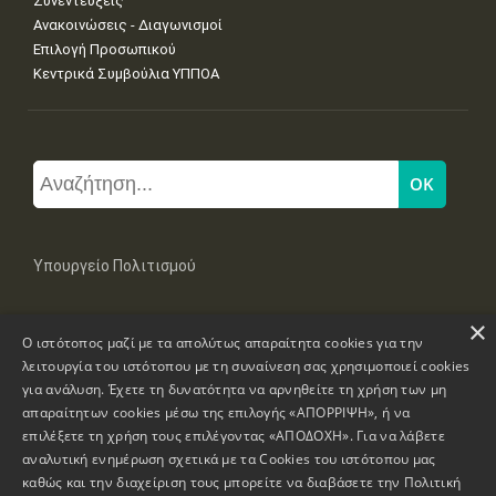
Συνεντεύξεις
Ανακοινώσεις - Διαγωνισμοί
Επιλογή Προσωπικού
Κεντρικά Συμβούλια ΥΠΠΟΑ
Υπουργείο Πολιτισμού
×
Μπουμπουλίνας 20-22, 106 82 Αθήνα
Ο ιστότοπος μαζί με τα απολύτως απαραίτητα cookies για την
Τηλ: +30 2131322100, 2131322421
mail: grplk@culture.gr
λειτουργία του ιστότοπου με τη συναίνεση σας χρησιμοποιεί cookies
για ανάλυση. Έχετε τη δυνατότητα να αρνηθείτε τη χρήση των μη
απαραίτητων cookies μέσω της επιλογής «ΑΠΟΡΡΙΨΗ», ή να
επιλέξετε τη χρήση τους επιλέγοντας «ΑΠΟΔΟΧΗ». Για να λάβετε
αναλυτική ενημέρωση σχετικά με τα Cookies του ιστότοπου μας
καθώς και την διαχείριση τους μπορείτε να διαβάσετε την
Πολιτική