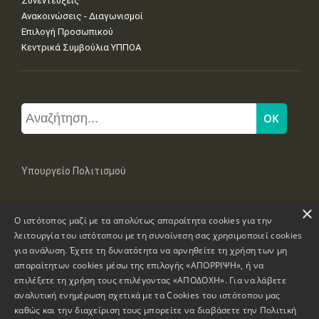
Συνεντεύξεις
Ανακοινώσεις - Διαγωνισμοί
Επιλογή Προσωπικού
Κεντρικά Συμβούλια ΥΠΠΟΑ
Υπουργείο Πολιτισμού
×
Μπουμπουλίνας 20-22, 106 82 Αθήνα
Ο ιστότοπος μαζί με τα απολύτως απαραίτητα cookies για την
Τηλ: +30 2131322100, 2131322421
mail: grplk@culture.gr
λειτουργία του ιστότοπου με τη συναίνεση σας χρησιμοποιεί cookies
για ανάλυση. Έχετε τη δυνατότητα να αρνηθείτε τη χρήση των μη
απαραίτητων cookies μέσω της επιλογής «ΑΠΟΡΡΙΨΗ», ή να
επιλέξετε τη χρήση τους επιλέγοντας «ΑΠΟΔΟΧΗ». Για να λάβετε
αναλυτική ενημέρωση σχετικά με τα Cookies του ιστότοπου μας
καθώς και την διαχείριση τους μπορείτε να διαβάσετε την
Πολιτική