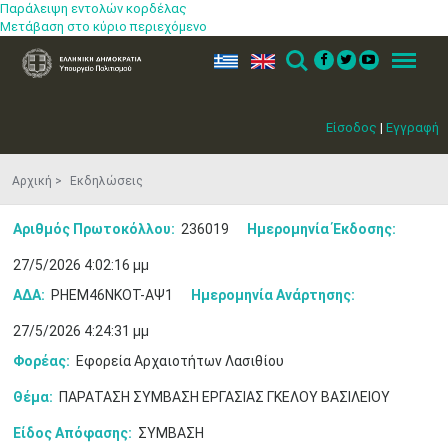
Παράλειψη εντολών κορδέλας
Μετάβαση στο κύριο περιεχόμενο
ελ
en
Search
Menu
Είσοδος
|
Εγγραφή
Αρχική
Εκδηλώσεις
Αριθμός Πρωτοκόλλου:
236019
Ημερομηνία Έκδοσης:
27/5/2026 4:02:16 μμ
ΑΔΑ:
ΡΗΕΜ46ΝΚΟΤ-ΑΨ1
Ημερομηνία Ανάρτησης:
27/5/2026 4:24:31 μμ
Φορέας:
Εφορεία Αρχαιοτήτων Λασιθίου
Θέμα:
ΠΑΡΑΤΑΣΗ ΣΥΜΒΑΣΗ ΕΡΓΑΣΙΑΣ ΓΚΕΛΟΥ ΒΑΣΙΛΕΙΟΥ
Είδος Απόφασης:
ΣΥΜΒΑΣΗ
Ιουν
1
2
3
4
5
6