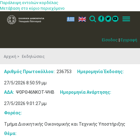
Παράλειψη εντολών κορδέλας
Μετάβαση στο κύριο περιεχόμενο
ελ
en
Search
Menu
Είσοδος
|
Εγγραφή
Αρχική
Εκδηλώσεις
Αριθμός Πρωτοκόλλου:
236753
Ημερομηνία Έκδοσης:
27/5/2026 8:50:59 μμ
ΑΔΑ:
Ψ0ΡΘ46ΝΚΟΤ-ΨΗΒ
Ημερομηνία Ανάρτησης:
27/5/2026 9:01:27 μμ
Φορέας:
Τμήμα Διοικητικής Οικονομικής και Τεχνικής Υποστήριξης
Θέμα: