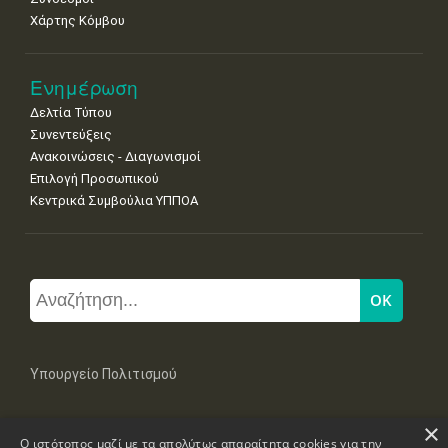
Χάρτης Κόμβου
Ενημέρωση
Δελτία Τύπου
Συνεντεύξεις
Ανακοινώσεις - Διαγωνισμοί
Επιλογή Προσωπικού
Κεντρικά Συμβούλια ΥΠΠΟΑ
Υπουργείο Πολιτισμού
×
Μπουμπουλίνας 20-22, 106 82 Αθήνα
Ο ιστότοπος μαζί με τα απολύτως απαραίτητα cookies για την
Τηλ: +30 2131322100, 2131322421