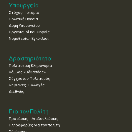
Νοε
1
2
3
4
5
6
7
Υπουργείο
•
•
•
•
•
•
•
Στόχος - Ιστορία
8
9
10
11
12
13
14
Πολιτική Ηγεσία
•
•
•
•
•
•
•
Δομή Υπουργείου
Οργανισμοί και Φορείς
15
16
17
18
19
20
21
Νομοθεσία - Εγκύκλιοι
•
•
•
•
•
•
•
22
23
24
25
26
27
28
•
•
•
•
•
•
•
Δραστηριότητα
Πολιτιστική Κληρονομιά
29
30
Κόμβος «Οδυσσέας»
•
•
Σύγχρονος Πολιτισμός
Ψηφιακές Συλλογές
Διεθνώς
Για τον Πολίτη
Προτάσεις - Διαβουλεύσεις
Πληροφορίες για τον πολίτη
Σύνδεσμοι