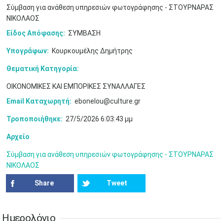
Σύμβαση για ανάθεση υπηρεσιών φωτογράφησης - ΣΤΟΥΡΝΑΡΑΣ
ΝΙΚΟΛΑΟΣ
Είδος Απόφασης:
ΣΥΜΒΑΣΗ
Υπογράφων:
Κουρκουμέλης Δημήτρης
Ιουν
1
2
3
4
5
6
•
•
•
•
•
•
Θεματική Κατηγορία:
ΟΙΚΟΝΟΜΙΚΕΣ ΚΑΙ ΕΜΠΟΡΙΚΕΣ ΣΥΝΑΛΛΑΓΕΣ
7
8
9
10
11
12
13
•
•
•
•
•
•
•
Email Καταχωρητή:
ebonelou@culture.gr
14
15
16
17
18
19
20
Τροποποιήθηκε:
27/5/2026 6:03:43 μμ
•
•
•
•
•
•
•
Αρχείο
21
22
23
24
25
26
27
•
•
•
•
•
•
•
Σύμβαση για ανάθεση υπηρεσιών φωτογράφησης - ΣΤΟΥΡΝΑΡΑΣ
ΝΙΚΟΛΑΟΣ
28
29
30
Ιουλ
1
2
3
4
•
•
•
•
•
•
•
•
•
•
Share
Tweet
5
6
7
8
9
10
11
•
•
•
•
•
•
•
•
•
•
•
•
•
•
Ημερολόγιο