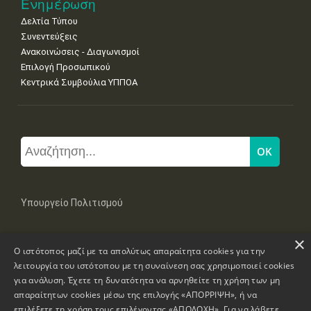
Ενημέρωση
Δελτία Τύπου
Συνεντεύξεις
Ανακοινώσεις - Διαγωνισμοί
Επιλογή Προσωπικού
Κεντρικά Συμβούλια ΥΠΠΟΑ
Υπουργείο Πολιτισμού
×
Μπουμπουλίνας 20-22, 106 82 Αθήνα
Ο ιστότοπος μαζί με τα απολύτως απαραίτητα cookies για την
Τηλ: +30 2131322100, 2131322421
mail: grplk@culture.gr
λειτουργία του ιστότοπου με τη συναίνεση σας χρησιμοποιεί cookies
για ανάλυση. Έχετε τη δυνατότητα να αρνηθείτε τη χρήση των μη
απαραίτητων cookies μέσω της επιλογής «ΑΠΟΡΡΙΨΗ», ή να
επιλέξετε τη χρήση τους επιλέγοντας «ΑΠΟΔΟΧΗ». Για να λάβετε