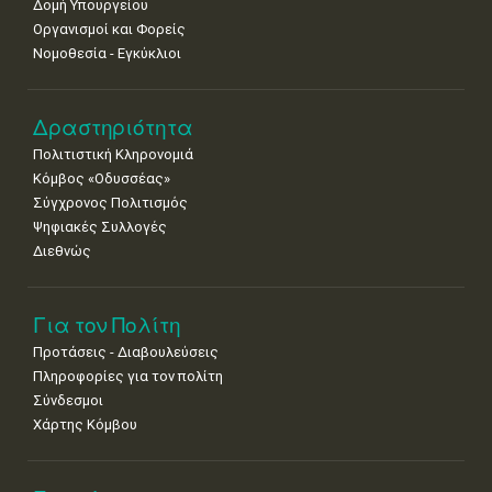
•
•
•
•
•
•
•
Δομή Υπουργείου
Οργανισμοί και Φορείς
15
16
17
18
19
20
21
Νομοθεσία - Εγκύκλιοι
•
•
•
•
•
•
•
22
23
24
25
26
27
28
•
•
•
•
•
•
•
Δραστηριότητα
Πολιτιστική Κληρονομιά
29
30
Κόμβος «Οδυσσέας»
•
•
Σύγχρονος Πολιτισμός
Ψηφιακές Συλλογές
Διεθνώς
Για τον Πολίτη
Προτάσεις - Διαβουλεύσεις
Πληροφορίες για τον πολίτη
Σύνδεσμοι
Χάρτης Κόμβου