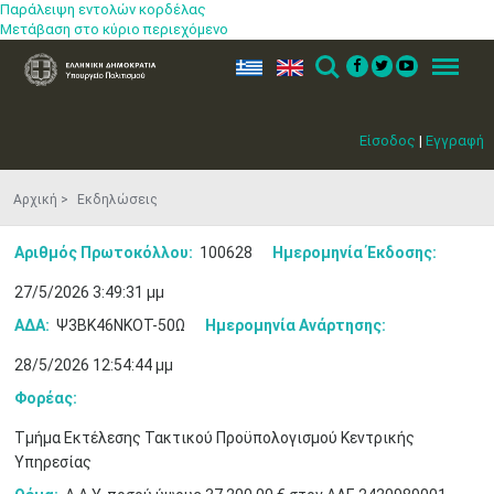
Παράλειψη εντολών κορδέλας
Μετάβαση στο κύριο περιεχόμενο
ελ
en
Search
Menu
Είσοδος
|
Εγγραφή
Αρχική
Εκδηλώσεις
Αριθμός Πρωτοκόλλου:
100628
Ημερομηνία Έκδοσης:
27/5/2026 3:49:31 μμ
ΑΔΑ:
Ψ3ΒΚ46ΝΚΟΤ-50Ω
Ημερομηνία Ανάρτησης:
28/5/2026 12:54:44 μμ
Φορέας:
Τμήμα Εκτέλεσης Τακτικού Προϋπολογισμού Κεντρικής
Υπηρεσίας