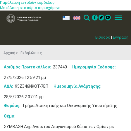
Παράλειψη εντολών κορδέλας
Μετάβαση στο κύριο περιεχόμενο
ελ
en
Search
Menu
Είσοδος
|
Εγγραφή
Αρχική
Εκδηλώσεις
Αριθμός Πρωτοκόλλου:
237440
Ημερομηνία Έκδοσης:
27/5/2026 12:59:21 μμ
ΑΔΑ:
95ΖΞ46ΝΚΟΤ-7ΕΠ
Ημερομηνία Ανάρτησης:
28/5/2026 2:07:01 μμ
Φορέας:
Τμήμα Διοικητικής και Οικονομικής Υποστήριξης
Θέμα:
ΣΥΜΒΑΣΗ Δημ.Ανοικτού Διαγωνισμού Κάτω των Ορίων με