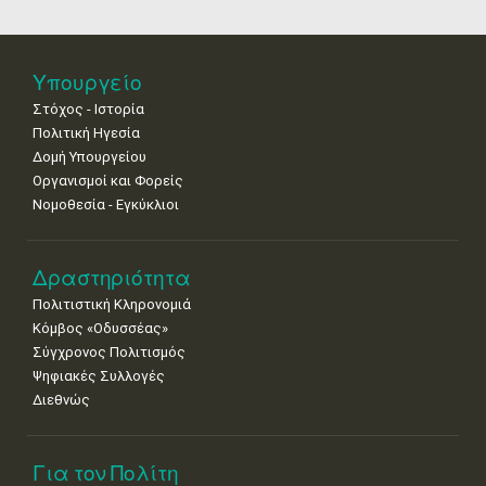
25
26
27
28
29
30
31
•
•
•
•
•
•
•
Νοε
1
2
3
4
5
6
7
Υπουργείο
•
•
•
•
•
•
•
Στόχος - Ιστορία
8
9
10
11
12
13
14
Πολιτική Ηγεσία
•
•
•
•
•
•
•
Δομή Υπουργείου
Οργανισμοί και Φορείς
15
16
17
18
19
20
21
Νομοθεσία - Εγκύκλιοι
•
•
•
•
•
•
•
22
23
24
25
26
27
28
•
•
•
•
•
•
•
Δραστηριότητα
Πολιτιστική Κληρονομιά
29
30
Κόμβος «Οδυσσέας»
•
•
Σύγχρονος Πολιτισμός
Ψηφιακές Συλλογές
Διεθνώς
Για τον Πολίτη