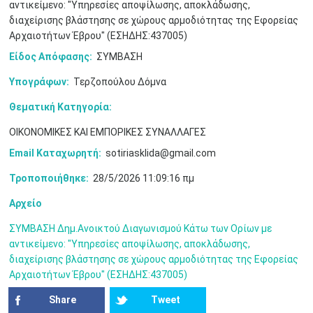
αντικείμενο: "Υπηρεσίες αποψίλωσης, αποκλάδωσης,
διαχείρισης βλάστησης σε χώρους αρμοδιότητας της Εφορείας
Αρχαιοτήτων Έβρου" (ΕΣΗΔΗΣ:437005)
Είδος Απόφασης:
ΣΥΜΒΑΣΗ
Υπογράφων:
Τερζοπούλου Δόμνα
Θεματική Κατηγορία:
Ιουν
1
2
3
4
5
6
ΟΙΚΟΝΟΜΙΚΕΣ ΚΑΙ ΕΜΠΟΡΙΚΕΣ ΣΥΝΑΛΛΑΓΕΣ
•
•
•
•
•
•
Email Καταχωρητή:
sotiriasklida@gmail.com
7
8
9
10
11
12
13
•
•
•
•
•
•
•
Τροποποιήθηκε:
28/5/2026 11:09:16 πμ
14
15
16
17
18
19
20
Αρχείο
•
•
•
•
•
•
•
ΣΥΜΒΑΣΗ Δημ.Ανοικτού Διαγωνισμού Κάτω των Ορίων με
21
22
23
24
25
26
27
αντικείμενο: "Υπηρεσίες αποψίλωσης, αποκλάδωσης,
•
•
•
•
•
•
•
διαχείρισης βλάστησης σε χώρους αρμοδιότητας της Εφορείας
Αρχαιοτήτων Έβρου" (ΕΣΗΔΗΣ:437005)
28
29
30
Ιουλ
1
2
3
4
•
•
•
•
•
•
•
•
•
•
Share
Tweet