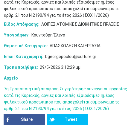
κατά τις Κυριακές, αργίες και λοιπές εξαιρέσιμες ημέρες
φυλακτικoύ προσωπικού που απασχολείται σύμφωνα με το
αρθρ. 21 του Ν.2190/94 για το έτος 2026 (ΣΟΧ 1/2026)
Είδος Απόφασης:
ΛΟΙΠΕΣ ΑΤΟΜΙΚΕΣ ΔΙΟΙΚΗΤΙΚΕΣ ΠΡΑΞΕΙΣ
Υπογράφων:
Κουντούρη Έλενα
Ιουν
1
2
3
4
5
6
Θεματική Κατηγορία:
ΑΠΑΣΧΟΛΗΣΗ ΚΑΙ ΕΡΓΑΣΙΑ
•
•
•
•
•
•
Email Καταχωρητή:
bgeorgopoulou@culture.gr
7
8
9
10
11
12
13
•
•
•
•
•
•
•
Τροποποιήθηκε:
29/5/2026 3:12:29 μμ
14
15
16
17
18
19
20
Αρχείο
•
•
•
•
•
•
•
7η Τροποποιητική απόφαση Συγκρότησης συνεργείου εργασίας
21
22
23
24
25
26
27
κατά τις Κυριακές, αργίες και λοιπές εξαιρέσιμες ημέρες
•
•
•
•
•
•
•
φυλακτικoύ προσωπικού που απασχολείται σύμφωνα με το
αρθρ. 21 του Ν.2190/94 για το έτος 2026 (ΣΟΧ 1/2026)
28
29
30
Ιουλ
1
2
3
4
•
•
•
•
•
•
•
•
•
•
Share
Tweet
5
6
7
8
9
10
11
•
•
•
•
•
•
•
•
•
•
•
•
•
•