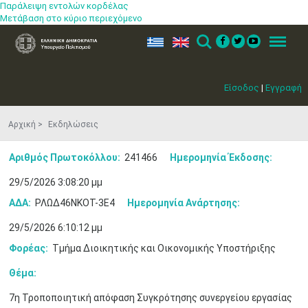
Παράλειψη εντολών κορδέλας
Μετάβαση στο κύριο περιεχόμενο
ελ
en
Search
Menu
Είσοδος
|
Εγγραφή
Αρχική
Εκδηλώσεις
Αριθμός Πρωτοκόλλου:
241466
Ημερομηνία Έκδοσης:
29/5/2026 3:08:20 μμ
ΑΔΑ:
ΡΛΩΔ46ΝΚΟΤ-3Ε4
Ημερομηνία Ανάρτησης:
29/5/2026 6:10:12 μμ
Φορέας:
Τμήμα Διοικητικής και Οικονομικής Υποστήριξης
Θέμα:
7η Τροποποιητική απόφαση Συγκρότησης συνεργείου εργασίας