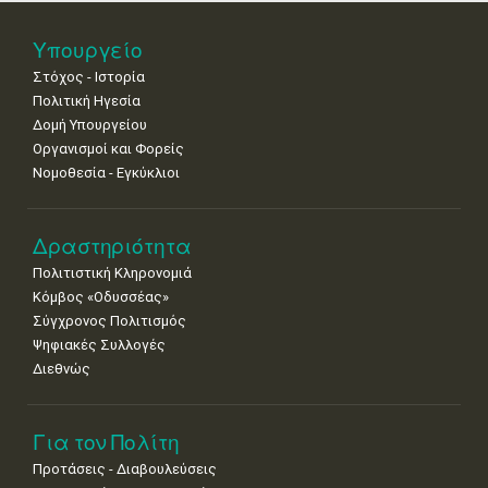
Νοε
1
2
3
4
5
6
7
Υπουργείο
•
•
•
•
•
•
•
Στόχος - Ιστορία
8
9
10
11
12
13
14
Πολιτική Ηγεσία
•
•
•
•
•
•
•
Δομή Υπουργείου
Οργανισμοί και Φορείς
15
16
17
18
19
20
21
Νομοθεσία - Εγκύκλιοι
•
•
•
•
•
•
•
22
23
24
25
26
27
28
•
•
•
•
•
•
•
Δραστηριότητα
Πολιτιστική Κληρονομιά
29
30
Κόμβος «Οδυσσέας»
•
•
Σύγχρονος Πολιτισμός
Ψηφιακές Συλλογές
Διεθνώς
Για τον Πολίτη
Προτάσεις - Διαβουλεύσεις