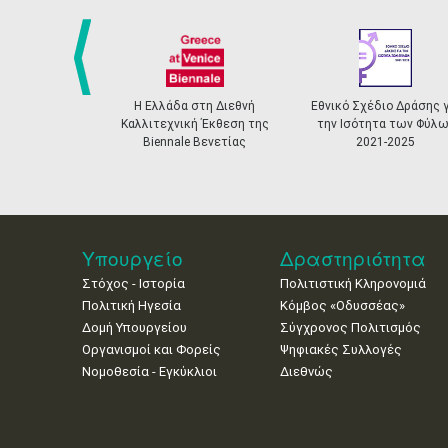
prev
Η Ελλάδα στη Διεθνή
Εθνικό Σχέδιο Δράσης γ
Καλλιτεχνική Έκθεση της
την Ισότητα των Φύλω
Biennale Βενετίας
2021-2025
Υπουργείο
Δραστηριότητα
Στόχος - Ιστορία
Πολιτιστική Κληρονομιά
Πολιτική Ηγεσία
Κόμβος «Οδυσσέας»
Δομή Υπουργείου
Σύγχρονος Πολιτισμός
Οργανισμοί και Φορείς
Ψηφιακές Συλλογές
Νομοθεσία - Εγκύκλιοι
Διεθνώς