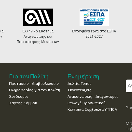
ια
Ελληνικό Σύστημα
Ενταγμένα έργα στο ΕΣΠΑ
ν
Αναγνώρισης και
2021-2027
Πιστοποίησης Μουσείων
Για τον Πολίτη
Ενημέρωση
Προτάσεις - Διαβουλεύσεις
Δελτία Τύπου
Πληροφορίες για τον πολίτη
Συνεντεύξεις
Σύνδεσμοι
Ανακοινώσεις - Διαγωνισμοί
Χάρτης Κόμβου
Επιλογή Προσωπικού
Υπ
Κεντρικά Συμβούλια ΥΠΠΟΑ
Μπ
Τη