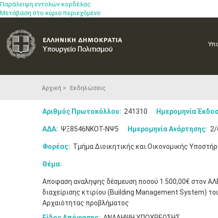
Παράλειψη εντολών κορδέλας
Μετάβαση στο κύριο περιεχόμενο
Υπ
Αρχική
Εκδηλώσεις
Αριθμός Πρωτοκόλλου:
241310
Ημερομηνία Έκδοσ
ΑΔΑ:
ΨΞ8546ΝΚΟΤ-ΝΨ5
Ημερομηνία Ανάρτησης:
2/
Φορέας:
Τμήμα Διοικητικής και Οικονομικής Υποστήρ
Θέμα:
Αποφαση αναληψης δέσμευση ποσού 1.500,00€ στον ΑΛ
διαχείρισης κτιρίου (Building Management System) τ
Αρχαιότητας προβλήματος
Είδος Απόφασης:
ΑΝΑΛΗΨΗ ΥΠΟΧΡΕΩΣΗΣ