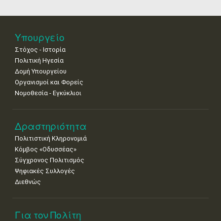
18
19
20
21
22
23
24
•
•
•
•
•
•
•
25
26
27
28
29
30
31
Υπουργείο
•
•
•
•
•
•
•
Στόχος - Ιστορία
Πολιτική Ηγεσία
Δομή Υπουργείου
Οργανισμοί και Φορείς
Νομοθεσία - Εγκύκλιοι
Δραστηριότητα
Πολιτιστική Κληρονομιά
Κόμβος «Οδυσσέας»
Σύγχρονος Πολιτισμός
Ψηφιακές Συλλογές
Διεθνώς
Για τον Πολίτη