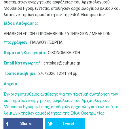
συστημάτων ενεργητικής ασφάλειας του Αρχαιολογικού
3
4
5
6
7
8
9
•
•
•
•
•
•
•
Μουσείου Ηγουμενίτσας, αποθηκών αρχαιολογικού υλικού και
λοιπών κτηρίων αρμοδιότητας της ΕΦ.Α. Θεσπρωτίας
10
11
12
13
14
15
16
•
•
•
•
•
•
•
Είδος Απόφασης:
ΑΝΑΘΕΣΗ ΕΡΓΩΝ / ΠΡΟΜΗΘΕΙΩΝ / ΥΠΗΡΕΣΙΩΝ / ΜΕΛΕΤΩΝ
17
18
19
20
21
22
23
•
•
•
•
•
•
•
•
•
•
•
•
•
Υπογράφων:
ΠΛΙΑΚΟΥ ΓΕΩΡΓΙΑ
24
25
26
27
28
29
30
Θεματική Κατηγορία:
ΟΙΚΟΝΟΜΙΚΗ ΖΩΗ
•
•
•
•
•
•
•
Email Καταχωρητή:
chtokas@culture.gr
31
Ιουν
1
2
3
4
5
6
•
•
•
•
•
•
•
Τροποποιήθηκε:
2/6/2026 12:41:34 μμ
7
8
9
10
11
12
13
Αρχείο
•
•
•
•
•
•
•
Έγκριση απευθείας ανάθεσης για την τακτική συντήρηση των
14
15
16
17
18
19
20
συστημάτων ενεργητικής ασφάλειας του Αρχαιολογικού
•
•
•
•
•
•
•
Μουσείου Ηγουμενίτσας, αποθηκών αρχαιολογικού υλικού και
λοιπών κτηρίων αρμοδιότητας της ΕΦ.Α. Θεσπρωτίας
21
22
23
24
25
26
27
•
•
•
•
•
•
•
Share
Tweet