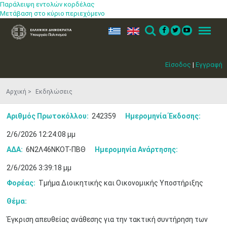
Παράλειψη εντολών κορδέλας
Μετάβαση στο κύριο περιεχόμενο
ελ
en
Search
Menu
Είσοδος
|
Εγγραφή
Αρχική
Εκδηλώσεις
Αριθμός Πρωτοκόλλου:
242359
Ημερομηνία Έκδοσης:
2/6/2026 12:24:08 μμ
ΑΔΑ:
6Ν2Λ46ΝΚΟΤ-ΠΒΘ
Ημερομηνία Ανάρτησης:
2/6/2026 3:39:18 μμ
Φορέας:
Τμήμα Διοικητικής και Οικονομικής Υποστήριξης
Θέμα:
Μαϊ
1
2
•
•
Έγκριση απευθείας ανάθεσης για την τακτική συντήρηση των