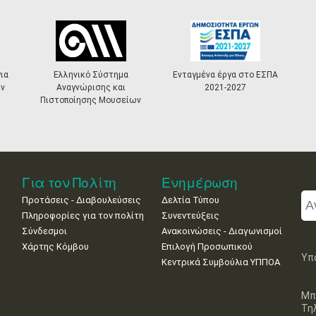
ια
Ελληνικό Σύστημα
Ενταγμένα έργα στο ΕΣΠΑ
ν
Αναγνώρισης και
2021-2027
Πιστοποίησης Μουσείων
Για τον Πολίτη
Ενημέρωση
Προτάσεις - Διαβουλεύσεις
Δελτία Τύπου
Πληροφορίες για τον πολίτη
Συνεντεύξεις
Σύνδεσμοι
Ανακοινώσεις - Διαγωνισμοί
Χάρτης Κόμβου
Επιλογή Προσωπικού
Υπ
Κεντρικά Συμβούλια ΥΠΠΟΑ
Μπ
Τη