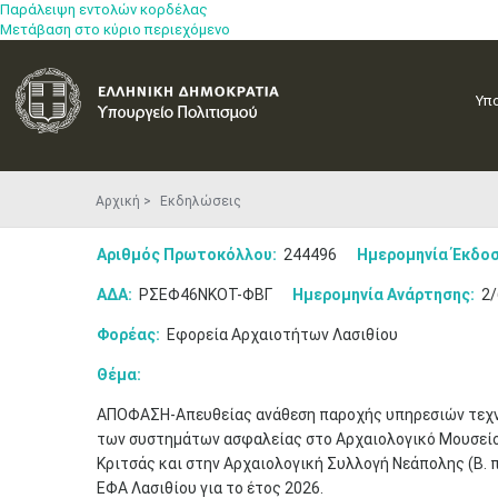
Παράλειψη εντολών κορδέλας
Μετάβαση στο κύριο περιεχόμενο
Υπ
Αρχική
Εκδηλώσεις
Αριθμός Πρωτοκόλλου:
244496
Ημερομηνία Έκδοσ
ΑΔΑ:
ΡΣΕΦ46ΝΚΟΤ-ΦΒΓ
Ημερομηνία Ανάρτησης:
2/
Φορέας:
Εφορεία Αρχαιοτήτων Λασιθίου
Θέμα:
ΑΠΟΦΑΣΗ-Απευθείας ανάθεση παροχής υπηρεσιών τεχν
των συστημάτων ασφαλείας στο Αρχαιολογικό Μουσείο 
Κριτσάς και στην Αρχαιολογική Συλλογή Νεάπολης (Β. 
ΕΦΑ Λασιθίου για το έτος 2026.