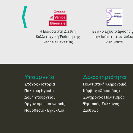
prev
Η Ελλάδα στη Διεθνή
Εθνικό Σχέδιο Δράσης γ
Καλλιτεχνική Έκθεση της
την Ισότητα των Φύλω
Biennale Βενετίας
2021-2025
Υπουργείο
Δραστηριότητα
Στόχος - Ιστορία
Πολιτιστική Κληρονομιά
Πολιτική Ηγεσία
Κόμβος «Οδυσσέας»
Δομή Υπουργείου
Σύγχρονος Πολιτισμός
Οργανισμοί και Φορείς
Ψηφιακές Συλλογές
Νομοθεσία - Εγκύκλιοι
Διεθνώς