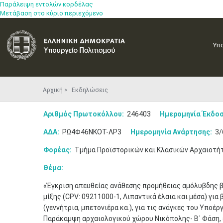
Παράλειψη εντολών κορδέλας
Μετάβαση στο κύριο περιεχόμενο
Υπ
Αρχική
Εκδηλώσεις
Αριθμός Πρωτοκόλλου:
246403
Ημερομηνία Έκδοσ
ΑΔΑ:
ΡΩ4Φ46ΝΚΟΤ-ΛΡ3
Ημερομηνία Ανάρτησης:
3/
Φορέας:
Τμήμα Προϊστορικών και Κλασικών Αρχαιοτή
Θέμα:
«Έγκριση απευθείας ανάθεσης προμήθειας αμόλυβδης βε
μίξης (CPV: 09211000-1, Λιπαντικά έλαια και μέσα) γι
(γεννήτρια, μπετονιέρα κα.), για τις ανάγκες του Υποέ
Παράκαμψη αρχαιολογικού χώρου Νικόπολης- Β΄ Φάση, 