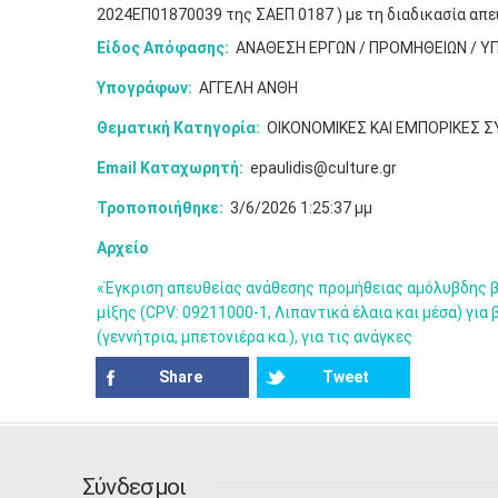
2024ΕΠ01870039 της ΣΑΕΠ 0187 ) με τη διαδικασία απ
Είδος Απόφασης:
ΑΝΑΘΕΣΗ ΕΡΓΩΝ / ΠΡΟΜΗΘΕΙΩΝ / Υ
Υπογράφων:
ΑΓΓΕΛΗ ΑΝΘΗ
Θεματική Κατηγορία:
ΟΙΚΟΝΟΜΙΚΕΣ ΚΑΙ ΕΜΠΟΡΙΚΕΣ 
Email Καταχωρητή:
epaulidis@culture.gr
Τροποποιήθηκε:
3/6/2026 1:25:37 μμ
Αρχείο
«Έγκριση απευθείας ανάθεσης προμήθειας αμόλυβδης βε
μίξης (CPV: 09211000-1, Λιπαντικά έλαια και μέσα) γι
(γεννήτρια, μπετονιέρα κα.), για τις ανάγκες
Share
Tweet
Σύνδεσμοι