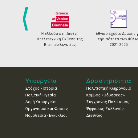
prev
Η Ελλάδα στη Διεθνή
Εθνικό Σχέδιο Δράσης γ
Καλλιτεχνική Έκθεση της
την Ισότητα των Φύλω
Biennale Βενετίας
2021-2025
Υπουργείο
Δραστηριότητα
Στόχος - Ιστορία
Πολιτιστική Κληρονομιά
Πολιτική Ηγεσία
Κόμβος «Οδυσσέας»
Δομή Υπουργείου
Σύγχρονος Πολιτισμός
Οργανισμοί και Φορείς
Ψηφιακές Συλλογές
Νομοθεσία - Εγκύκλιοι
Διεθνώς