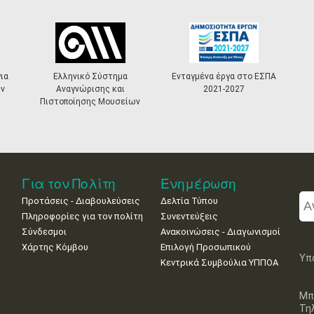
ια
Ελληνικό Σύστημα
Ενταγμένα έργα στο ΕΣΠΑ
ν
Αναγνώρισης και
2021-2027
Πιστοποίησης Μουσείων
Για τον Πολίτη
Ενημέρωση
Προτάσεις - Διαβουλεύσεις
Δελτία Τύπου
Πληροφορίες για τον πολίτη
Συνεντεύξεις
Σύνδεσμοι
Ανακοινώσεις - Διαγωνισμοί
Χάρτης Κόμβου
Επιλογή Προσωπικού
Υπ
Κεντρικά Συμβούλια ΥΠΠΟΑ
Μπ
Τη