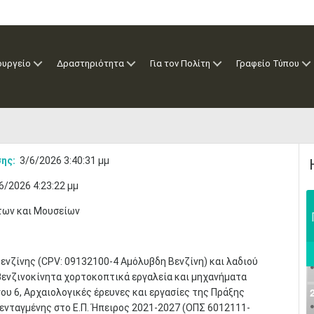
ουργείο
Δραστηριότητα
Για τον Πολίτη
Γραφείο Τύπου
ης:
3/6/2026 3:40:31 μμ
6/2026 4:23:22 μμ
των και Μουσείων
νζίνης (CPV: 09132100-4 Αμόλυβδη Βενζίνη) και λαδιού
α βενζινοκίνητα χορτοκοπτικά εργαλεία και μηχανήματα
ργου 6, Αρχαιολογικές έρευνες και εργασίες της Πράξης
ενταγμένης στο Ε.Π. Ήπειρος 2021-2027 (ΟΠΣ 6012111-