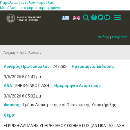
Παράλειψη εντολών κορδέλας
Μετάβαση στο κύριο περιεχόμενο
ελ
en
Search
Menu
Είσοδος
|
Εγγραφή
Αρχική
Εκδηλώσεις
Αριθμός Πρωτοκόλλου:
247283
Ημερομηνία Έκδοσης:
3/6/2026 5:01:47 μμ
ΑΔΑ:
ΡΗΒ346ΝΚΟΤ-Δ3Η
Ημερομηνία Ανάρτησης:
3/6/2026 6:05:02 μμ
Φορέας:
Τμήμα Διοικητικής και Οικονομικής Υποστήριξης
Θέμα:
ΕΓΚΡΙΣΗ ΔΑΠΑΝΗΣ ΥΠΗΡΕΣΙΑΚΟΥ ΟΧΗΜΑΤΟΣ (ΑΝΤΙΚΑΤΑΣΤΑΣΗ