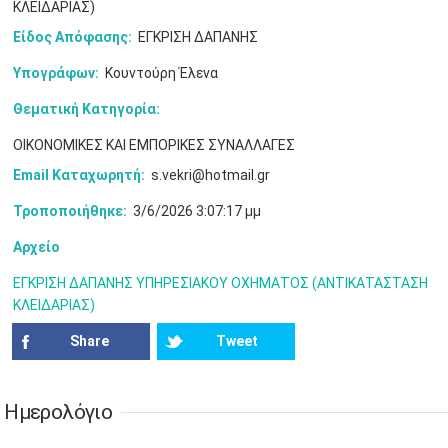
ΚΛΕΙΔΑΡΙΑΣ)
Είδος Απόφασης:
ΕΓΚΡΙΣΗ ΔΑΠΑΝΗΣ
Υπογράφων:
Κουντούρη Έλενα
Ιουν
1
2
3
4
5
6
•
•
•
•
•
•
Θεματική Κατηγορία:
ΟΙΚΟΝΟΜΙΚΕΣ ΚΑΙ ΕΜΠΟΡΙΚΕΣ ΣΥΝΑΛΛΑΓΕΣ
7
8
9
10
11
12
13
•
•
•
•
•
•
•
Email Καταχωρητή:
s.vekri@hotmail.gr
14
15
16
17
18
19
20
Τροποποιήθηκε:
3/6/2026 3:07:17 μμ
•
•
•
•
•
•
•
Αρχείο
21
22
23
24
25
26
27
•
•
•
•
•
•
•
ΕΓΚΡΙΣΗ ΔΑΠΑΝΗΣ ΥΠΗΡΕΣΙΑΚΟΥ ΟΧΗΜΑΤΟΣ (ΑΝΤΙΚΑΤΑΣΤΑΣΗ
ΚΛΕΙΔΑΡΙΑΣ)
28
29
30
Ιουλ
1
2
3
4
•
•
•
•
•
•
•
•
•
•
Share
Tweet
5
6
7
8
9
10
11
•
•
•
•
•
•
•
•
•
•
•
•
•
•
Ημερολόγιο
12
13
14
15
16
17
18
•
•
•
•
•
•
•
•
•
•
•
•
•
•