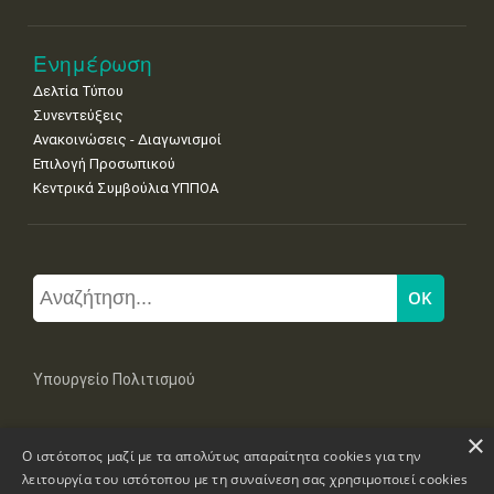
Ενημέρωση
Δελτία Τύπου
Συνεντεύξεις
Ανακοινώσεις - Διαγωνισμοί
Επιλογή Προσωπικού
Κεντρικά Συμβούλια ΥΠΠΟΑ
Υπουργείο Πολιτισμού
×
Μπουμπουλίνας 20-22, 106 82 Αθήνα
Ο ιστότοπος μαζί με τα απολύτως απαραίτητα cookies για την
Τηλ: +30 2131322100, 2131322421
mail: grplk@culture.gr
λειτουργία του ιστότοπου με τη συναίνεση σας χρησιμοποιεί cookies