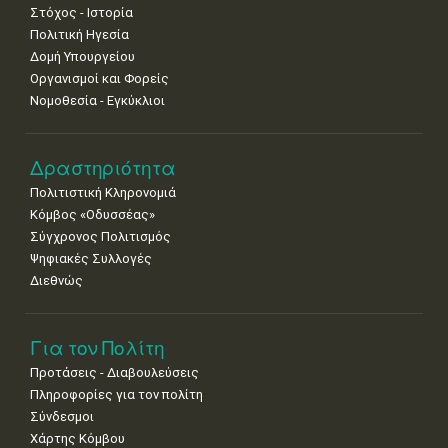
Στόχος - Ιστορία
8
9
10
11
12
13
14
Πολιτική Ηγεσία
•
•
•
•
•
•
•
Δομή Υπουργείου
Οργανισμοί και Φορείς
15
16
17
18
19
20
21
Νομοθεσία - Εγκύκλιοι
•
•
•
•
•
•
•
22
23
24
25
26
27
28
•
•
•
•
•
•
•
Δραστηριότητα
Πολιτιστική Κληρονομιά
29
30
Κόμβος «Οδυσσέας»
•
•
Σύγχρονος Πολιτισμός
Ψηφιακές Συλλογές
Διεθνώς
Για τον Πολίτη
Προτάσεις - Διαβουλεύσεις
Πληροφορίες για τον πολίτη
Σύνδεσμοι
Χάρτης Κόμβου