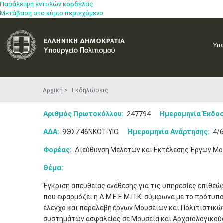
Παράλειψη εντολών κορδέλας
Μετάβαση στο κύριο περιεχόμενο
Υπ
Αρχική
Εκδηλώσεις
Αριθμός Πρωτοκόλλου:
247794
Ημερομηνία Έκδοσ
ΑΔΑ:
9ΘΣΖ46ΝΚΟΤ-ΥΙΟ
Ημερομηνία Ανάρτησης:
4/6
Φορέας:
Διεύθυνση Μελετών και Εκτέλεσης Έργων Μου
Θέμα:
Έγκριση απευθείας ανάθεσης για τις υπηρεσίες επιθεώ
που εφαρμόζει η Δ.Μ.Ε.Ε.Μ.Π.Κ. σύμφωνα με το πρότυπο
έλεγχο και παραλαβή έργων Μουσείων και Πολιτιστικών
συστημάτων ασφαλείας σε Μουσεία και Αρχαιολογικο