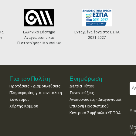
ια
Ελληνικό Σύστημα
Ενταγμένα έργα στο ΕΣΠΑ
ν
Αναγνώρισης και
2021-2027
Πιστοποίησης Μουσείων
Για τον Πολίτη
Ενημέρωση
Προτάσεις - Διαβουλεύσεις
Δελτία Τύπου
Πληροφορίες για τον πολίτη
Συνεντεύξεις
Σύνδεσμοι
Ανακοινώσεις - Διαγωνισμοί
Χάρτης Κόμβου
Επιλογή Προσωπικού
Υπ
Κεντρικά Συμβούλια ΥΠΠΟΑ
Μπ
Τη