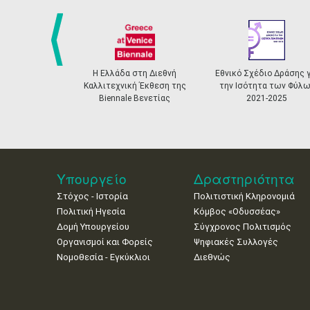
prev
Η Ελλάδα στη Διεθνή
Εθνικό Σχέδιο Δράσης γ
Καλλιτεχνική Έκθεση της
την Ισότητα των Φύλω
Biennale Βενετίας
2021-2025
Υπουργείο
Δραστηριότητα
Στόχος - Ιστορία
Πολιτιστική Κληρονομιά
Πολιτική Ηγεσία
Κόμβος «Οδυσσέας»
Δομή Υπουργείου
Σύγχρονος Πολιτισμός
Οργανισμοί και Φορείς
Ψηφιακές Συλλογές
Νομοθεσία - Εγκύκλιοι
Διεθνώς