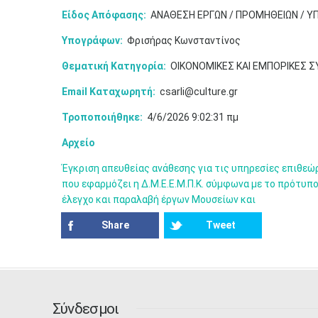
Είδος Απόφασης:
ΑΝΑΘΕΣΗ ΕΡΓΩΝ / ΠΡΟΜΗΘΕΙΩΝ / Υ
Υπογράφων:
Φρισήρας Κωνσταντίνος
Θεματική Κατηγορία:
ΟΙΚΟΝΟΜΙΚΕΣ ΚΑΙ ΕΜΠΟΡΙΚΕΣ 
Email Καταχωρητή:
csarli@culture.gr
Τροποποιήθηκε:
4/6/2026 9:02:31 πμ
Αρχείο
Έγκριση απευθείας ανάθεσης για τις υπηρεσίες επιθεώ
που εφαρμόζει η Δ.Μ.Ε.Ε.Μ.Π.Κ. σύμφωνα με το πρότυπο
έλεγχο και παραλαβή έργων Μουσείων και
Share
Tweet
Σύνδεσμοι