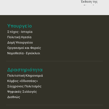
•
•
•
•
•
•
•
Έκθεση της
Biennale
18
19
20
21
22
23
24
Βενετίας
•
•
•
•
•
•
•
25
26
27
28
29
30
31
Υπουργείο
•
•
•
•
•
•
•
Στόχος - Ιστορία
Πολιτική Ηγεσία
Δομή Υπουργείου
Οργανισμοί και Φορείς
Νομοθεσία - Εγκύκλιοι
Δραστηριότητα
Πολιτιστική Κληρονομιά
Κόμβος «Οδυσσέας»
Σύγχρονος Πολιτισμός
Ψηφιακές Συλλογές
Διεθνώς