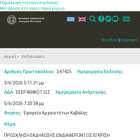
Παράλειψη εντολών κορδέλας
Μετάβαση στο κύριο περιεχόμενο
ελ
en
Search
Menu
Είσοδος
|
Εγγραφή
Αρχική
Εκδηλώσεις
Αριθμός Πρωτοκόλλου:
247425
Ημερομηνία Έκδοσης:
3/6/2026 5:11:31 μμ
ΑΔΑ:
ΕΕΕΡ46ΝΚΟΤ-Ι2Ζ
Ημερομηνία Ανάρτησης:
5/6/2026 7:20:38 μμ
Φορέας:
Εφορεία Αρχαιοτήτων Καβάλας
Θέμα:
Μαϊ
1
2
ΠΡΟΣΚΛΗΣΗ ΕΚΔΗΛΩΣΗΣ ΕΝΔΙΑΦΕΡΟΝΤΟΣ ΕΓΚΡΙΣΗ