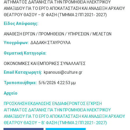
•
•
ΑΙΤΗΜΑΤΟΣ ΔΑΠΑΝΗΣ ΓΙΑ ΤΗΝ ΠΡΟΜΗΘΕΙΑ ΗΛΕΚΤΡΙΚΟΥ
ΑΜΑΞΙΔΙΟΥ ΓΙΑ ΤΟ ΕΡΓΟ ΑΠΟΚΑΤΑΣΤΑΣΗ ΚΑΙ ΑΝΑΔΕΙΞΗ ΑΡΧΑΙΟΥ
3
4
5
6
7
8
9
ΘΕΑΤΡΟΥ ΘΑΣΟΥ – Β’ ΦΑΣΗ (ΤΜΗΜΑ 2 ΠΠ 2021- 2027)
•
•
•
•
•
•
•
Είδος Απόφασης:
10
11
12
13
14
15
16
•
•
•
•
•
•
•
ΑΝΑΘΕΣΗ ΕΡΓΩΝ / ΠΡΟΜΗΘΕΙΩΝ / ΥΠΗΡΕΣΙΩΝ / ΜΕΛΕΤΩΝ
Υπογράφων:
ΔΑΔΑΚΗ ΣΤΑΥΡΟΥΛΑ
17
18
19
20
21
22
23
•
•
•
•
•
•
•
•
•
•
•
•
•
Θεματική Κατηγορία:
24
25
26
27
28
29
30
ΟΙΚΟΝΟΜΙΚΕΣ ΚΑΙ ΕΜΠΟΡΙΚΕΣ ΣΥΝΑΛΛΑΓΕΣ
•
•
•
•
•
•
•
Email Καταχωρητή:
kpanousi@culture.gr
31
Ιουν
1
2
3
4
5
6
•
•
•
•
•
•
•
Τροποποιήθηκε:
5/6/2026 4:22:53 μμ
7
8
9
10
11
12
13
Αρχείο
•
•
•
•
•
•
•
ΠΡΟΣΚΛΗΣΗ ΕΚΔΗΛΩΣΗΣ ΕΝΔΙΑΦΕΡΟΝΤΟΣ ΕΓΚΡΙΣΗ
14
15
16
17
18
19
20
ΑΙΤΗΜΑΤΟΣ ΔΑΠΑΝΗΣ ΓΙΑ ΤΗΝ ΠΡΟΜΗΘΕΙΑ ΗΛΕΚΤΡΙΚΟΥ
•
•
•
•
•
•
•
ΑΜΑΞΙΔΙΟΥ ΓΙΑ ΤΟ ΕΡΓΟ ΑΠΟΚΑΤΑΣΤΑΣΗ ΚΑΙ ΑΝΑΔΕΙΞΗ ΑΡΧΑΙΟΥ
ΘΕΑΤΡΟΥ ΘΑΣΟΥ – Β’ ΦΑΣΗ (ΤΜΗΜΑ 2 ΠΠ 2021- 2027)
21
22
23
24
25
26
27