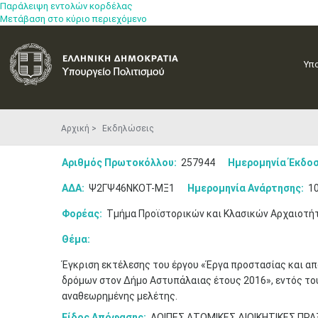
Παράλειψη εντολών κορδέλας
Μετάβαση στο κύριο περιεχόμενο
Υπ
Αρχική
Εκδηλώσεις
Αριθμός Πρωτοκόλλου:
257944
Ημερομηνία Έκδοσ
ΑΔΑ:
Ψ2ΓΨ46ΝΚΟΤ-ΜΞ1
Ημερομηνία Ανάρτησης:
10
Φορέας:
Τμήμα Προϊστορικών και Κλασικών Αρχαιοτή
Θέμα:
Έγκριση εκτέλεσης του έργου «Έργα προστασίας και 
δρόμων στον Δήμο Αστυπάλαιας έτους 2016», εντός το
αναθεωρημένης μελέτης.
Είδος Απόφασης:
ΛΟΙΠΕΣ ΑΤΟΜΙΚΕΣ ΔΙΟΙΚΗΤΙΚΕΣ ΠΡΑ