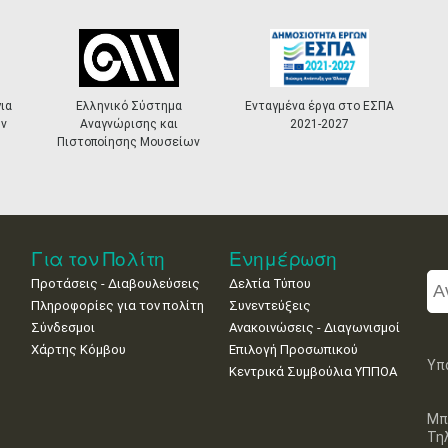
ια
Ελληνικό Σύστημα
Ενταγμένα έργα στο ΕΣΠΑ
ν
Αναγνώρισης και
2021-2027
Πιστοποίησης Μουσείων
Για τον Πολίτη
Ενημέρωση
Προτάσεις - Διαβουλεύσεις
Δελτία Τύπου
Πληροφορίες για τον πολίτη
Συνεντεύξεις
Σύνδεσμοι
Ανακοινώσεις - Διαγωνισμοί
Χάρτης Κόμβου
Επιλογή Προσωπικού
Υπ
Κεντρικά Συμβούλια ΥΠΠΟΑ
Μπ
Τη