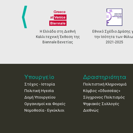
prev
Η Ελλάδα στη Διεθνή
Εθνικό Σχέδιο Δράσης γ
Καλλιτεχνική Έκθεση της
την Ισότητα των Φύλω
Biennale Βενετίας
2021-2025
Υπουργείο
Δραστηριότητα
Στόχος - Ιστορία
Πολιτιστική Κληρονομιά
Πολιτική Ηγεσία
Κόμβος «Οδυσσέας»
Δομή Υπουργείου
Σύγχρονος Πολιτισμός
Οργανισμοί και Φορείς
Ψηφιακές Συλλογές
Νομοθεσία - Εγκύκλιοι
Διεθνώς